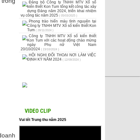
 trong
Đảng bộ Công ty TNHH MTV Xổ số
kiến thiết Kon Tum tổng kết công tác xây
dựng Đảng năm 2024, triển khai nhiệm
vụ công tác năm 2025
( 05/03/2025 )
Phong trào hiến máu tình nguyện tại
Công ty TNHH MTV Xổ số kiến thiết Kon
Tum
( 28/11/2024 )
Công ty TNHH MTV Xổ số kiến thiết
Kon Tum với các hoạt động chào mừng
ngày Phụ nữ Việt Nam
20/10/2024
( 23/10/2024 )
HỘI NGHỊ ĐỐI THOẠI NƠI LÀM VIỆC
ĐỊNH KỲ NĂM 2024
( 12/09/2024 )
VIDEO CLIP
Vui tết Trung thu năm 2025
doanh