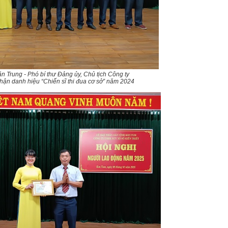
n Trung - Phó bí thư Đảng ủy, Chủ tịch Công ty
nhận danh hiệu
“Chiến sĩ thi đua cơ sở” năm 2024