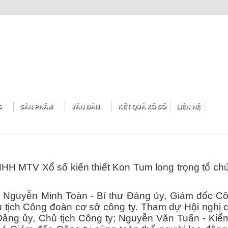
G
SẢN PHẨM
VĂN BẢN
KẾT QUẢ XỔ SỐ
LIÊN HỆ
HH MTV Xổ số kiến thiết Kon Tum long trọng tổ ch
í: Nguyễn Minh Toàn - Bí thư Đảng ủy, Giám đốc Cô
tịch Công đoàn cơ sở công ty. Tham dự Hội nghị 
Đảng ủy, Chủ tịch Công ty; Nguyễn Văn Tuấn - Kiể