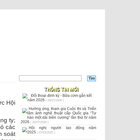
THÔNG TIN MỚI
Đối thoại định kỳ - Bữa cơm gắn kết
năm 2026
( 29/07/2026 )
ức Hội
Hưởng ứng, tham gia Cuộc thi và Triển
lãm ảnh nghệ thuật cấp Quốc gia “Tự
hào một dải biên cương” lần thứ IV năm
ng ty;
2026
( 20/07/2026 )
có các
Hội nghị người lao động năm
2025
m soát
( 07/03/2025 )