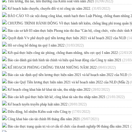
Tiền lương, thù lao, tiền thưởng của Kiểm soát viên năm 2021
(02/06/2022)
Kế hoạch luân chuyển, chuyển đổi vị trí công tác năm 2022.
(31/05/2022)
BÁO CÁO Về các nội dung công khai, minh bạch theo Luật Phòng, chống tham nhũng 2
CHƯƠNG TRÌNH HÀNH ĐỘNG Về thực hành tiết kiệm, chống lãng phí trong quản lý, sử
Báo cáo sơ kết 03 năm thực hiện Phong trào thi đua “Cán bộ, công chức, viên chức tỉnh
Quyết định V/v phê duyệt quỹ tiền lương thực hiện 2021 và kế hoạch 2022 của NLĐ
(14
Hồ sơ công bố thông tin quý I năm 2022
(31/03/2022)
Kết quả thực hiện công tác phòng, chống tham nhũng, tiêu cực quý I năm 2022
(22/03/2
Báo cáo đánh giá tình hình tài chính và hiệu quả hoạt động của Công ty năm 2021
(21/03
KẾ HOẠCH PHÒNG CHỐNG THAM NHŨNG NĂM 2022
(09/03/2022)
Báo cáo xác định quỹ tiền lương thực hiện năm 2021 và kế hoạch năm 2022 của NLĐ
(0
Báo cáo Quỹ Tiền lương thực hiện năm 2021 và kế hoạch năm 2022 của NLĐ (Mẫu 2)
(
Kế hoạch công khai bản kê khai tài sản, thu nhập năm 2022
(28/02/2022)
Báo cáo kết quả thực hiện liệt kê, công khai tài sản thu nhập năm 2021
(21/01/2022)
Kế hoạch tuyên truyền pháp luật năm 2022
(20/01/2022)
Điều động, bổ nhiệm Kiểm soát viên Công ty
(17/01/2022)
Công khai báo cáo tài chính 06 tháng đầu năm 2021
(29/07/2021)
Báo cáo thực trạng quản trị và cơ cấu tổ chức của doanh nghiệp 06 tháng đầu năm 2021
(