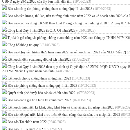
UBND ngày 29/12/2020 của Ủy ban nhân dân tỉnh
(19/06/2023)
Báo cáo công tác phòng, chống tham nhũng Quý II năm 2023
(16/06/2023)
Báo cáo tiền lương, thù lao, tiền thưởng bình quân năm 2022 và kế hoạch năm 2023 c
Báo cáo các nội dung CKMB theo Luật Phòng, chống tham nhũng 2018 (Từ ngày 01/01
Công khai Quý I năm 2023 (BCTC QI năm 2023)
(03/05/2023)
Tự đánh giá công tác phòng, chống tham nhũng năm 2022 của Công ty TNHH MTV Xổ 
Công bố thông tin quý I
(31/03/2023)
Báo cáo Quỹ tiền lương thực hiện năm 2022 và kế hoạch năm 2023 của NLĐ (Mẫu 2)
(2
Kế hoạch kiểm soát xung đột lợi ích năm 2023
(21/03/2023)
Công khai Quý I năm 2023 theo quy định tại Quyết định số 25/2019/QĐ-UBND ngày 
29/12/2020 của Ủy ban nhân dân tỉnh
(14/03/2023)
Kế hoạch phòng chống tham nhũng năm 2023
(13/03/2023)
Báo cáo phòng chống tham nhũng quý I năm 2023
(10/03/2023)
Quyết định phê duyệt báo cáo tài chính năm 2022.
(07/03/2023)
Báo cáo đánh giá tình hình tài chính năm 2022.
(07/03/2023)
Kế hoạch thực hiện kê khai, công khai bản kê khai tài sản, thu nhập năm 2023
(09/02/20
Báo cáo kết quả triển khai thực hiện kê khai, công khai tài sản, thu nhập năm 2022
(06/02
Báo cáo Tài chính năm 2022
(02/02/2023)
Báo cáo PCTN năm 2022
(15/12/2022)