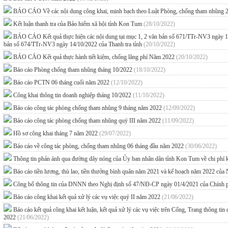
BÁO CÁO Về các nội dung công khai, minh bạch theo Luật Phòng, chống tham nhũng 2
Kết luận thanh tra của Bảo hiểm xã hội tỉnh Kon Tum
(28/10/2022)
BÁO CÁO Kết quả thực hiện các nội dung tại mục 1, 2 văn bản số 671/TTr-NV3 ngày 13/10
bản số 674/TTr-NV3 ngày 14/10/2022 của Thanh tra tỉnh
(20/10/2022)
BÁO CÁO Kết quả thực hành tiết kiệm, chống lãng phí Năm 2022
(20/10/2022)
Báo cáo Phòng chống tham nhũng tháng 10/2022
(18/10/2022)
Báo cáo PCTN 06 tháng cuối năm 2022
(12/10/2022)
Công khai thông tin doanh nghiệp tháng 10/2022
(11/10/2022)
Báo cáo công tác phòng chống tham nhũng 9 tháng năm 2022
(12/09/2022)
Báo cáo công tác phòng chống tham nhũng quý III năm 2022
(11/09/2022)
Hồ sơ công khai tháng 7 năm 2022
(29/07/2022)
Báo cáo về công tác phòng, chống tham nhũng 06 tháng đầu năm 2022
(30/06/2022)
Thông tin phản ánh qua đường dây nóng của Ủy ban nhân dân tỉnh Kon Tum về chi phí 
Báo cáo tiền lương, thù lao, tiền thưởng bình quân năm 2021 và kế hoạch năm 2022 c
Công bố thông tin của DNNN theo Nghị định số 47/NĐ-CP ngày 01/4/2021 của Chính
Báo cáo công khai kết quả xử lý các vụ việc quý II năm 2022
(21/06/2022)
Báo cáo kết quả công khai kết luận, kết quả xử lý các vụ việc trên Cổng, Trang thông tin
2022
(21/06/2022)