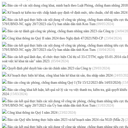
Báo cáo về các nội dung công khai, minh bạch theo Luật Phòng, chống tham nhũng 201
Kế hoạch tự kiểm tra việc chấp hành quy định về định mức, tiêu chuẩn, chế độ năm 202
Báo cáo kết quả thực hiện các nội dung về công tác phòng, chống tham nhũng tiêu cực
579/UBND-NC ngày 20/7/2023 của Ủy ban nhân dân tỉnh Kon Tum
(09/05/2024)
Báo cáo tự đánh giá công tác phòng, chống tham nhũng năm 2023 của Công ty
(24/04/2
Công khai thông tin Quý II năm 2024 theo Nghị định 47/2021/NĐ-CP
(23/04/2024)
Báo cáo kết quả thực hiện các nội dung về công tác phòng, chống tham nhũng tiêu cực
579/UBND-NC ngày 20/7/2023 của Ủy ban nhân dân tỉnh Kon Tum.
(10/04/2024)
Báo cáo kết quả lãnh đạo, tổ chức thực hiện Chỉ thị số 33-CT/TW, ngày 03-01-2014 của B
soát việc kê khai tài sản” năm 2023.
(05/04/2024)
Quyết định phê duyệt báo cáo tài chính năm 2023 của Công ty
(29/03/2024)
Kế hoạch thực hiện kê khai, công khai bản kê khai tài sản, thu nhập năm 2024
(24/03/20
Báo cáo công tác phòng, chống tham nhũng Quý I (Từ 15/12/2023 đến 14/03/2024)
(15/
Báo cáo công khai kết luận, kết quả xử lý các vụ việc thanh tra, kiểm tra, giải quyết kh
2024
(15/03/2024)
Báo cáo kết quả thực hiện các nội dung về công tác phòng, chống tham nhũng tiêu cực
579/UBND-NC ngày 20/7/2023 của Ủy ban nhân dân tỉnh Kon Tum
(11/03/2024)
Công khai thông tin Quý I năm 2024
(23/02/2024)
Báo cáo Quỹ tiền lương thực hiện năm 2023 và kế hoạch năm 2024 của NLĐ (Mẫu 2)
(2
Báo cáo kết quả thực hiện các nội dung về công tác phòng, chống tham nhũng tiêu cực