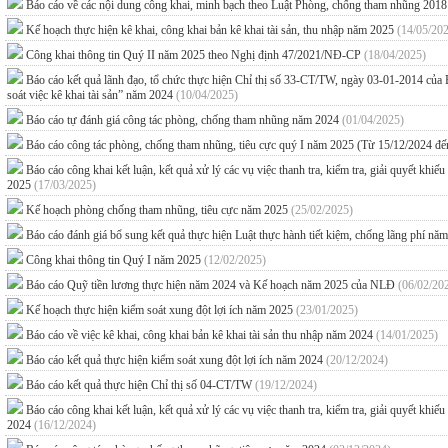
Báo cáo về các nội dung công khai, minh bạch theo Luật Phòng, chống tham nhũng 201
Kế hoạch thực hiện kê khai, công khai bản kê khai tài sản, thu nhập năm 2025
(14/05/20
Công khai thông tin Quý II năm 2025 theo Nghị định 47/2021/NĐ-CP
(18/04/2025)
Báo cáo kết quả lãnh đạo, tổ chức thực hiện Chỉ thị số 33-CT/TW, ngày 03-01-2014 của B
soát việc kê khai tài sản” năm 2024
(10/04/2025)
Báo cáo tự đánh giá công tác phòng, chống tham nhũng năm 2024
(01/04/2025)
Báo cáo công tác phòng, chống tham nhũng, tiêu cực quý I năm 2025 (Từ 15/12/2024 đ
Báo cáo công khai kết luận, kết quả xử lý các vụ việc thanh tra, kiểm tra, giải quyết kh
2025
(17/03/2025)
Kế hoạch phòng chống tham nhũng, tiêu cực năm 2025
(25/02/2025)
Báo cáo đánh giá bổ sung kết quả thực hiện Luật thực hành tiết kiệm, chống lãng phí n
Công khai thông tin Quý I năm 2025
(12/02/2025)
Báo cáo Quỹ tiền lương thực hiện năm 2024 và Kế hoạch năm 2025 của NLĐ
(06/02/20
Kế hoạch thực hiện kiểm soát xung đột lợi ích năm 2025
(23/01/2025)
Báo cáo về việc kê khai, công khai bản kê khai tài sản thu nhập năm 2024
(14/01/2025)
Báo cáo kết quả thực hiện kiểm soát xung đột lợi ích năm 2024
(20/12/2024)
Báo cáo kết quả thực hiện Chỉ thị số 04-CT/TW
(19/12/2024)
Báo cáo công khai kết luận, kết quả xử lý các vụ việc thanh tra, kiểm tra, giải quyết kh
2024
(16/12/2024)