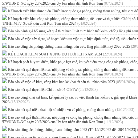
579/UBND-NC ngày 20/7/2023 của Ủy ban nhân dân tỉnh Kon Tum
(07/02/2024)
Kế hoạch triển khai thực hiện Chiến lược quốc gia phòng, chống tham nhũng, tiêu cực 
Kế hoạch triển khai công tác phòng, chống tham nhũng, tiêu cực và thực hiện Chỉ thị s
TNHH MTV Xổ số kiến thiết Kon Tum năm 2024
(01/02/2024)
Báo cáo đánh giá bổ sung kết quả thực hiện Luật thực hành tiết kiệm, chống lãng phí n
Báo cáo về việc xây dựng kế hoạch kiểm tra việc thực hiện định mức, chế độ, tiêu chuẩn
Báo cáo công tác phòng, chống tham nhũng, tiêu cực, lãng phí nhiệm kỳ 2020-2025
(29/
KẾ HOẠCH KIỂM SOÁT XUNG ĐỘT LỢI ÍCH NĂM 2024
(22/01/2024)
Kế hoạch phát huy ưu điểm, khắc phục hạn chế, khuyết điểm trong công tác phòng, chố
Báo cáo kết quả thực hiện các nội dung về công tác phòng, chống tham nhũng tiêu cực
579/UBND-NC ngày 20/7/2023 của Ủy ban nhân dân tỉnh Kon Tum
(09/01/2024)
Báo cáo về việc kê khai, công khai bản kê khai tài sản thu nhập năm 2023
(05/01/2024)
Báo cáo kết quả thực hiện Chỉ thị số 04-CT/TW
(20/12/2023)
Báo cáo công khai kết luận, kết quả xử lý các vụ việc thanh tra, kiểm tra, giải quyết kh
2023
(15/12/2023)
Báo cáo kết quả triển khai một số nhiệm vụ về phòng, chống tham nhũng
(15/12/2023)
Báo cáo kết quả thực hiện các nội dung về công tác phòng, chống tham nhũng tiêu cực
579/UBND-NC ngày 20/7/2023 của Ủy ban nhân dân tỉnh Kon Tum
(11/12/2023)
Báo cáo công tác phòng, chống tham nhũng năm 2023 (Từ 15/12/2022 đến 30/11/2023)
Báo cáo về công tác phòng, chống tham nhũng Quý IV năm 2023 Từ 15/9/2023 đến 30