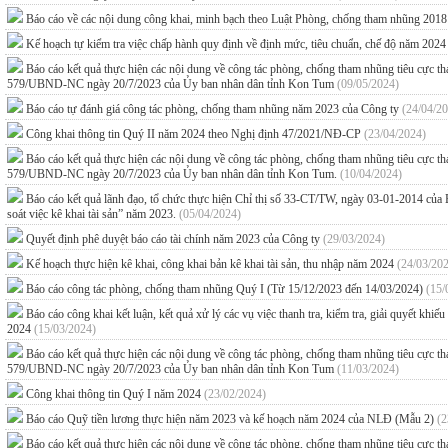
Báo cáo về các nội dung công khai, minh bạch theo Luật Phòng, chống tham nhũng 201
Kế hoạch tự kiểm tra việc chấp hành quy định về định mức, tiêu chuẩn, chế độ năm 202
Báo cáo kết quả thực hiện các nội dung về công tác phòng, chống tham nhũng tiêu cực
579/UBND-NC ngày 20/7/2023 của Ủy ban nhân dân tỉnh Kon Tum
(09/05/2024)
Báo cáo tự đánh giá công tác phòng, chống tham nhũng năm 2023 của Công ty
(24/04/2
Công khai thông tin Quý II năm 2024 theo Nghị định 47/2021/NĐ-CP
(23/04/2024)
Báo cáo kết quả thực hiện các nội dung về công tác phòng, chống tham nhũng tiêu cực
579/UBND-NC ngày 20/7/2023 của Ủy ban nhân dân tỉnh Kon Tum.
(10/04/2024)
Báo cáo kết quả lãnh đạo, tổ chức thực hiện Chỉ thị số 33-CT/TW, ngày 03-01-2014 của B
soát việc kê khai tài sản” năm 2023.
(05/04/2024)
Quyết định phê duyệt báo cáo tài chính năm 2023 của Công ty
(29/03/2024)
Kế hoạch thực hiện kê khai, công khai bản kê khai tài sản, thu nhập năm 2024
(24/03/20
Báo cáo công tác phòng, chống tham nhũng Quý I (Từ 15/12/2023 đến 14/03/2024)
(15/
Báo cáo công khai kết luận, kết quả xử lý các vụ việc thanh tra, kiểm tra, giải quyết kh
2024
(15/03/2024)
Báo cáo kết quả thực hiện các nội dung về công tác phòng, chống tham nhũng tiêu cực
579/UBND-NC ngày 20/7/2023 của Ủy ban nhân dân tỉnh Kon Tum
(11/03/2024)
Công khai thông tin Quý I năm 2024
(23/02/2024)
Báo cáo Quỹ tiền lương thực hiện năm 2023 và kế hoạch năm 2024 của NLĐ (Mẫu 2)
(2
Báo cáo kết quả thực hiện các nội dung về công tác phòng, chống tham nhũng tiêu cực