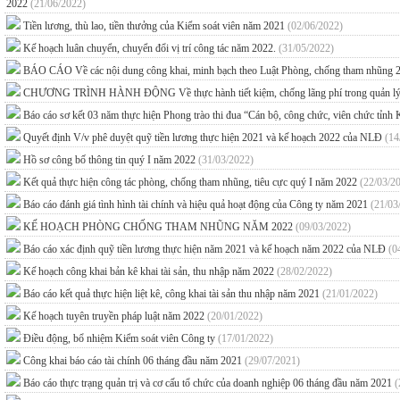
2022
(21/06/2022)
Tiền lương, thù lao, tiền thưởng của Kiểm soát viên năm 2021
(02/06/2022)
Kế hoạch luân chuyển, chuyển đổi vị trí công tác năm 2022.
(31/05/2022)
BÁO CÁO Về các nội dung công khai, minh bạch theo Luật Phòng, chống tham nhũng 2
CHƯƠNG TRÌNH HÀNH ĐỘNG Về thực hành tiết kiệm, chống lãng phí trong quản lý, sử
Báo cáo sơ kết 03 năm thực hiện Phong trào thi đua “Cán bộ, công chức, viên chức tỉnh
Quyết định V/v phê duyệt quỹ tiền lương thực hiện 2021 và kế hoạch 2022 của NLĐ
(14
Hồ sơ công bố thông tin quý I năm 2022
(31/03/2022)
Kết quả thực hiện công tác phòng, chống tham nhũng, tiêu cực quý I năm 2022
(22/03/2
Báo cáo đánh giá tình hình tài chính và hiệu quả hoạt động của Công ty năm 2021
(21/03
KẾ HOẠCH PHÒNG CHỐNG THAM NHŨNG NĂM 2022
(09/03/2022)
Báo cáo xác định quỹ tiền lương thực hiện năm 2021 và kế hoạch năm 2022 của NLĐ
(0
Kế hoạch công khai bản kê khai tài sản, thu nhập năm 2022
(28/02/2022)
Báo cáo kết quả thực hiện liệt kê, công khai tài sản thu nhập năm 2021
(21/01/2022)
Kế hoạch tuyên truyền pháp luật năm 2022
(20/01/2022)
Điều động, bổ nhiệm Kiểm soát viên Công ty
(17/01/2022)
Công khai báo cáo tài chính 06 tháng đầu năm 2021
(29/07/2021)
Báo cáo thực trạng quản trị và cơ cấu tổ chức của doanh nghiệp 06 tháng đầu năm 2021
(