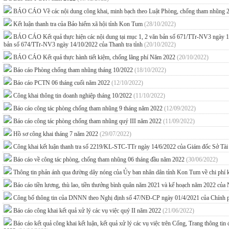
BÁO CÁO Về các nội dung công khai, minh bạch theo Luật Phòng, chống tham nhũng 2
Kết luận thanh tra của Bảo hiểm xã hội tỉnh Kon Tum
(28/10/2022)
BÁO CÁO Kết quả thực hiện các nội dung tại mục 1, 2 văn bản số 671/TTr-NV3 ngày 13/10
bản số 674/TTr-NV3 ngày 14/10/2022 của Thanh tra tỉnh
(20/10/2022)
BÁO CÁO Kết quả thực hành tiết kiệm, chống lãng phí Năm 2022
(20/10/2022)
Báo cáo Phòng chống tham nhũng tháng 10/2022
(18/10/2022)
Báo cáo PCTN 06 tháng cuối năm 2022
(12/10/2022)
Công khai thông tin doanh nghiệp tháng 10/2022
(11/10/2022)
Báo cáo công tác phòng chống tham nhũng 9 tháng năm 2022
(12/09/2022)
Báo cáo công tác phòng chống tham nhũng quý III năm 2022
(11/09/2022)
Hồ sơ công khai tháng 7 năm 2022
(29/07/2022)
Công khai kết luận thanh tra số 2219/KL-STC-TTr ngày 14/6/2022 của Giám đốc Sở Tài
Báo cáo về công tác phòng, chống tham nhũng 06 tháng đầu năm 2022
(30/06/2022)
Thông tin phản ánh qua đường dây nóng của Ủy ban nhân dân tỉnh Kon Tum về chi phí 
Báo cáo tiền lương, thù lao, tiền thưởng bình quân năm 2021 và kế hoạch năm 2022 c
Công bố thông tin của DNNN theo Nghị định số 47/NĐ-CP ngày 01/4/2021 của Chính
Báo cáo công khai kết quả xử lý các vụ việc quý II năm 2022
(21/06/2022)
Báo cáo kết quả công khai kết luận, kết quả xử lý các vụ việc trên Cổng, Trang thông tin