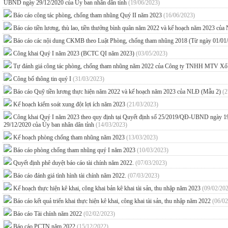
UBND ngày 29/12/2020 của Ủy ban nhân dân tỉnh
(19/06/2023)
Báo cáo công tác phòng, chống tham nhũng Quý II năm 2023
(16/06/2023)
Báo cáo tiền lương, thù lao, tiền thưởng bình quân năm 2022 và kế hoạch năm 2023 c
Báo cáo các nội dung CKMB theo Luật Phòng, chống tham nhũng 2018 (Từ ngày 01/01
Công khai Quý I năm 2023 (BCTC QI năm 2023)
(03/05/2023)
Tự đánh giá công tác phòng, chống tham nhũng năm 2022 của Công ty TNHH MTV Xổ 
Công bố thông tin quý I
(31/03/2023)
Báo cáo Quỹ tiền lương thực hiện năm 2022 và kế hoạch năm 2023 của NLĐ (Mẫu 2)
(2
Kế hoạch kiểm soát xung đột lợi ích năm 2023
(21/03/2023)
Công khai Quý I năm 2023 theo quy định tại Quyết định số 25/2019/QĐ-UBND ngày 
29/12/2020 của Ủy ban nhân dân tỉnh
(14/03/2023)
Kế hoạch phòng chống tham nhũng năm 2023
(13/03/2023)
Báo cáo phòng chống tham nhũng quý I năm 2023
(10/03/2023)
Quyết định phê duyệt báo cáo tài chính năm 2022.
(07/03/2023)
Báo cáo đánh giá tình hình tài chính năm 2022.
(07/03/2023)
Kế hoạch thực hiện kê khai, công khai bản kê khai tài sản, thu nhập năm 2023
(09/02/20
Báo cáo kết quả triển khai thực hiện kê khai, công khai tài sản, thu nhập năm 2022
(06/02
Báo cáo Tài chính năm 2022
(02/02/2023)
Báo cáo PCTN năm 2022
(15/12/2022)