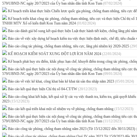
579/UBND-NC ngày 20/7/2023 của Ủy ban nhân dân tỉnh Kon Tum
(07/02/2024)
Kế hoạch triển khai thực hiện Chiến lược quốc gia phòng, chống tham nhũng, tiêu cực 
Kế hoạch triển khai công tác phòng, chống tham nhũng, tiêu cực và thực hiện Chỉ thị s
TNHH MTV Xổ số kiến thiết Kon Tum năm 2024
(01/02/2024)
Báo cáo đánh giá bổ sung kết quả thực hiện Luật thực hành tiết kiệm, chống lãng phí n
Báo cáo về việc xây dựng kế hoạch kiểm tra việc thực hiện định mức, chế độ, tiêu chuẩn
Báo cáo công tác phòng, chống tham nhũng, tiêu cực, lãng phí nhiệm kỳ 2020-2025
(29/
KẾ HOẠCH KIỂM SOÁT XUNG ĐỘT LỢI ÍCH NĂM 2024
(22/01/2024)
Kế hoạch phát huy ưu điểm, khắc phục hạn chế, khuyết điểm trong công tác phòng, chố
Báo cáo kết quả thực hiện các nội dung về công tác phòng, chống tham nhũng tiêu cực
579/UBND-NC ngày 20/7/2023 của Ủy ban nhân dân tỉnh Kon Tum
(09/01/2024)
Báo cáo về việc kê khai, công khai bản kê khai tài sản thu nhập năm 2023
(05/01/2024)
Báo cáo kết quả thực hiện Chỉ thị số 04-CT/TW
(20/12/2023)
Báo cáo công khai kết luận, kết quả xử lý các vụ việc thanh tra, kiểm tra, giải quyết kh
2023
(15/12/2023)
Báo cáo kết quả triển khai một số nhiệm vụ về phòng, chống tham nhũng
(15/12/2023)
Báo cáo kết quả thực hiện các nội dung về công tác phòng, chống tham nhũng tiêu cực
579/UBND-NC ngày 20/7/2023 của Ủy ban nhân dân tỉnh Kon Tum
(11/12/2023)
Báo cáo công tác phòng, chống tham nhũng năm 2023 (Từ 15/12/2022 đến 30/11/2023)
Báo cáo về công tác phòng, chống tham nhũng Quý IV năm 2023 Từ 15/9/2023 đến 30