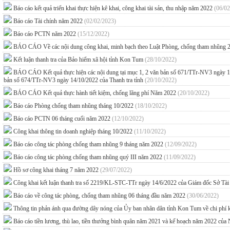
Báo cáo kết quả triển khai thực hiện kê khai, công khai tài sản, thu nhập năm 2022
(06/02
Báo cáo Tài chính năm 2022
(02/02/2023)
Báo cáo PCTN năm 2022
(15/12/2022)
BÁO CÁO Về các nội dung công khai, minh bạch theo Luật Phòng, chống tham nhũng 2
Kết luận thanh tra của Bảo hiểm xã hội tỉnh Kon Tum
(28/10/2022)
BÁO CÁO Kết quả thực hiện các nội dung tại mục 1, 2 văn bản số 671/TTr-NV3 ngày 13/10
bản số 674/TTr-NV3 ngày 14/10/2022 của Thanh tra tỉnh
(20/10/2022)
BÁO CÁO Kết quả thực hành tiết kiệm, chống lãng phí Năm 2022
(20/10/2022)
Báo cáo Phòng chống tham nhũng tháng 10/2022
(18/10/2022)
Báo cáo PCTN 06 tháng cuối năm 2022
(12/10/2022)
Công khai thông tin doanh nghiệp tháng 10/2022
(11/10/2022)
Báo cáo công tác phòng chống tham nhũng 9 tháng năm 2022
(12/09/2022)
Báo cáo công tác phòng chống tham nhũng quý III năm 2022
(11/09/2022)
Hồ sơ công khai tháng 7 năm 2022
(29/07/2022)
Công khai kết luận thanh tra số 2219/KL-STC-TTr ngày 14/6/2022 của Giám đốc Sở Tài
Báo cáo về công tác phòng, chống tham nhũng 06 tháng đầu năm 2022
(30/06/2022)
Thông tin phản ánh qua đường dây nóng của Ủy ban nhân dân tỉnh Kon Tum về chi phí 
Báo cáo tiền lương, thù lao, tiền thưởng bình quân năm 2021 và kế hoạch năm 2022 c