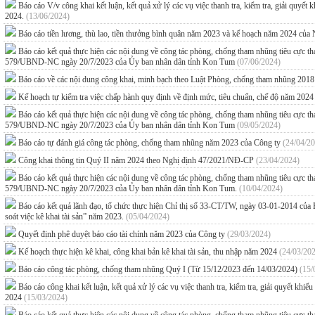
Báo cáo V/v công khai kết luận, kết quả xử lý các vụ việc thanh tra, kiểm tra, giải quyế
2024.
(13/06/2024)
Báo cáo tiền lương, thù lao, tiền thưởng bình quân năm 2023 và kế hoạch năm 2024 c
Báo cáo kết quả thực hiện các nội dung về công tác phòng, chống tham nhũng tiêu cực
579/UBND-NC ngày 20/7/2023 của Ủy ban nhân dân tỉnh Kon Tum
(07/06/2024)
Báo cáo về các nội dung công khai, minh bạch theo Luật Phòng, chống tham nhũng 201
Kế hoạch tự kiểm tra việc chấp hành quy định về định mức, tiêu chuẩn, chế độ năm 202
Báo cáo kết quả thực hiện các nội dung về công tác phòng, chống tham nhũng tiêu cực
579/UBND-NC ngày 20/7/2023 của Ủy ban nhân dân tỉnh Kon Tum
(09/05/2024)
Báo cáo tự đánh giá công tác phòng, chống tham nhũng năm 2023 của Công ty
(24/04/2
Công khai thông tin Quý II năm 2024 theo Nghị định 47/2021/NĐ-CP
(23/04/2024)
Báo cáo kết quả thực hiện các nội dung về công tác phòng, chống tham nhũng tiêu cực
579/UBND-NC ngày 20/7/2023 của Ủy ban nhân dân tỉnh Kon Tum.
(10/04/2024)
Báo cáo kết quả lãnh đạo, tổ chức thực hiện Chỉ thị số 33-CT/TW, ngày 03-01-2014 của B
soát việc kê khai tài sản” năm 2023.
(05/04/2024)
Quyết định phê duyệt báo cáo tài chính năm 2023 của Công ty
(29/03/2024)
Kế hoạch thực hiện kê khai, công khai bản kê khai tài sản, thu nhập năm 2024
(24/03/20
Báo cáo công tác phòng, chống tham nhũng Quý I (Từ 15/12/2023 đến 14/03/2024)
(15/
Báo cáo công khai kết luận, kết quả xử lý các vụ việc thanh tra, kiểm tra, giải quyết kh
2024
(15/03/2024)