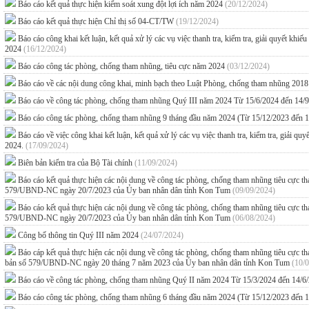
Báo cáo kết quả thực hiện kiểm soát xung đột lợi ích năm 2024
(20/12/2024)
Báo cáo kết quả thực hiện Chỉ thị số 04-CT/TW
(19/12/2024)
Báo cáo công khai kết luận, kết quả xử lý các vụ việc thanh tra, kiểm tra, giải quyết kh
2024
(16/12/2024)
Báo cáo công tác phòng, chống tham nhũng, tiêu cực năm 2024
(03/12/2024)
Báo cáo về các nội dung công khai, minh bạch theo Luật Phòng, chống tham nhũng 201
Báo cáo về công tác phòng, chống tham nhũng Quý III năm 2024 Từ 15/6/2024 đến 14/
Báo cáo công tác phòng, chống tham nhũng 9 tháng đầu năm 2024 (Từ 15/12/2023 đến 
Báo cáo về việc công khai kết luận, kết quả xử lý các vụ việc thanh tra, kiểm tra, giải q
2024.
(17/09/2024)
Biên bản kiểm tra của Bộ Tài chính
(11/09/2024)
Báo cáo kết quả thực hiện các nội dung về công tác phòng, chống tham nhũng tiêu cực
579/UBND-NC ngày 20/7/2023 của Ủy ban nhân dân tỉnh Kon Tum
(09/09/2024)
Báo cáo kết quả thực hiện các nội dung về công tác phòng, chống tham nhũng tiêu cực
579/UBND-NC ngày 20/7/2023 của Ủy ban nhân dân tỉnh Kon Tum
(06/08/2024)
Công bố thông tin Quý III năm 2024
(24/07/2024)
Báo cáp kết quả thực hiện các nội dung về công tác phòng, chống tham nhũng tiêu cự
bản số 579/UBND-NC ngày 20 tháng 7 năm 2023 của Ủy ban nhân dân tỉnh Kon Tum
(10/
Báo cáo về công tác phòng, chống tham nhũng Quý II năm 2024 Từ 15/3/2024 đến 14/6
Báo cáo công tác phòng, chống tham nhũng 6 tháng đầu năm 2024 (Từ 15/12/2023 đến 