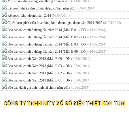
Một số nội dung công khai thông tin năm 2013
(11/05/2014)
Kế hoạch dự án đầu tư xây dựng cơ bản năm 2014
(09/04/2014)
Kế hoạch kinh doanh năm 2014
(03/04/2014)
Chiến lược phát triển hoạt động kinh doanh giai đoạn năm 2011-2015
(01/03/2014)
Báo cáo tài chính 6 tháng đầu năm 2014 (Mẫu B 01 – DN)
(13/02/2014)
Báo cáo tài chính 6 tháng đầu năm 2014 (Mẫu B 02 – DN)
(12/02/2014)
Báo cáo tài chính 6 tháng đầu năm 2014 (Mẫu B 03 – DN)
(11/02/2014)
Báo cáo tài chính 6 tháng đầu năm 2014 (Mẫu B 09 – DN)
(10/02/2014)
Báo cáo tài chính Năm 2013 (Mẫu B 09 – DN)
(05/02/2014)
Báo cáo tài chính Năm 2013 (Mẫu B 03 – DN)
(05/02/2014)
Báo cáo tài chính Năm 2013 (Mẫu B 02 – DN)
(05/02/2014)
Báo cáo tài chính Năm 2013 (Mẫu B 01 – DN)
(05/02/2014)
Báo cáo đánh giá tình hình tài chính năm 2013
(01/02/2014)
CÔNG TY TNHH MTV XỔ SỐ KIẾN THIẾT KON TUM
© 2019 XO SO KIEN THIET KON TUM
Website:
xosokontum.vn
- Email:
ctyxsktkontum@gmail.c
Địa chỉ: 198 Bà Triệu, phường Kon Tum, tỉnh Quảng Ngãi
Điện thoại: 0260 3862323 Fax: 0260 3866037