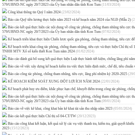
Báo cáo kết quả thực hiện các nội dung về công tác phòng, chống tham nhũng tiêu cực
579/UBND-NC ngày 20/7/2023 của Ủy ban nhân dân tỉnh Kon Tum
(11/03/2024)
Công khai thông tin Quý I năm 2024
(23/02/2024)
Báo cáo Quỹ tiền lương thực hiện năm 2023 và kế hoạch năm 2024 của NLĐ (Mẫu 2)
(2
Báo cáo kết quả thực hiện các nội dung về công tác phòng, chống tham nhũng tiêu cực
579/UBND-NC ngày 20/7/2023 của Ủy ban nhân dân tỉnh Kon Tum
(07/02/2024)
Kế hoạch triển khai thực hiện Chiến lược quốc gia phòng, chống tham nhũng, tiêu cực 
Kế hoạch triển khai công tác phòng, chống tham nhũng, tiêu cực và thực hiện Chỉ thị s
TNHH MTV Xổ số kiến thiết Kon Tum năm 2024
(01/02/2024)
Báo cáo đánh giá bổ sung kết quả thực hiện Luật thực hành tiết kiệm, chống lãng phí n
Báo cáo về việc xây dựng kế hoạch kiểm tra việc thực hiện định mức, chế độ, tiêu chuẩn
Báo cáo công tác phòng, chống tham nhũng, tiêu cực, lãng phí nhiệm kỳ 2020-2025
(29/
KẾ HOẠCH KIỂM SOÁT XUNG ĐỘT LỢI ÍCH NĂM 2024
(22/01/2024)
Kế hoạch phát huy ưu điểm, khắc phục hạn chế, khuyết điểm trong công tác phòng, chố
Báo cáo kết quả thực hiện các nội dung về công tác phòng, chống tham nhũng tiêu cực
579/UBND-NC ngày 20/7/2023 của Ủy ban nhân dân tỉnh Kon Tum
(09/01/2024)
Báo cáo về việc kê khai, công khai bản kê khai tài sản thu nhập năm 2023
(05/01/2024)
Báo cáo kết quả thực hiện Chỉ thị số 04-CT/TW
(20/12/2023)
Báo cáo công khai kết luận, kết quả xử lý các vụ việc thanh tra, kiểm tra, giải quyết kh
2023
(15/12/2023)