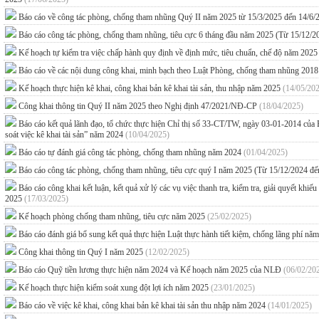
Báo cáo về công tác phòng, chống tham nhũng Quý II năm 2025 từ 15/3/2025 đến 14/6
Báo cáo công tác phòng, chống tham nhũng, tiêu cực 6 tháng đầu năm 2025 (Từ 15/12/
Kế hoạch tự kiểm tra việc chấp hành quy định về định mức, tiêu chuẩn, chế độ năm 202
Báo cáo về các nội dung công khai, minh bạch theo Luật Phòng, chống tham nhũng 201
Kế hoạch thực hiện kê khai, công khai bản kê khai tài sản, thu nhập năm 2025
(14/05/20
Công khai thông tin Quý II năm 2025 theo Nghị định 47/2021/NĐ-CP
(18/04/2025)
Báo cáo kết quả lãnh đạo, tổ chức thực hiện Chỉ thị số 33-CT/TW, ngày 03-01-2014 của B
soát việc kê khai tài sản” năm 2024
(10/04/2025)
Báo cáo tự đánh giá công tác phòng, chống tham nhũng năm 2024
(01/04/2025)
Báo cáo công tác phòng, chống tham nhũng, tiêu cực quý I năm 2025 (Từ 15/12/2024 đ
Báo cáo công khai kết luận, kết quả xử lý các vụ việc thanh tra, kiểm tra, giải quyết kh
2025
(17/03/2025)
Kế hoạch phòng chống tham nhũng, tiêu cực năm 2025
(25/02/2025)
Báo cáo đánh giá bổ sung kết quả thực hiện Luật thực hành tiết kiệm, chống lãng phí n
Công khai thông tin Quý I năm 2025
(12/02/2025)
Báo cáo Quỹ tiền lương thực hiện năm 2024 và Kế hoạch năm 2025 của NLĐ
(06/02/20
Kế hoạch thực hiện kiểm soát xung đột lợi ích năm 2025
(23/01/2025)
Báo cáo về việc kê khai, công khai bản kê khai tài sản thu nhập năm 2024
(14/01/2025)