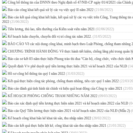
Công bố thông tin của DNNN theo Nghị định số 47/NĐ-CP ngày 01/4/2021 của Chính
Báo cáo công khai kết quả xử lý các vụ việc quý II năm 2022
(21/06/2022)
Báo cáo kết quả công khai kết luận, kết quả xử lý các vụ việc trên Cổng, Trang thông tin
2022
(21/06/2022)
Tiền lương, thù lao, tiền thưởng của Kiểm soát viên năm 2021
(02/06/2022)
Kế hoạch luân chuyển, chuyển đổi vị trí công tác năm 2022.
(31/05/2022)
BÁO CÁO Về các nội dung công khai, minh bạch theo Luật Phòng, chống tham nhũng 2
CHƯƠNG TRÌNH HÀNH ĐỘNG Về thực hành tiết kiệm, chống lãng phí trong quản lý, sử
Báo cáo sơ kết 03 năm thực hiện Phong trào thi đua “Cán bộ, công chức, viên chức tỉnh
Quyết định V/v phê duyệt quỹ tiền lương thực hiện 2021 và kế hoạch 2022 của NLĐ
(14
Hồ sơ công bố thông tin quý I năm 2022
(31/03/2022)
Kết quả thực hiện công tác phòng, chống tham nhũng, tiêu cực quý I năm 2022
(22/03/2
Báo cáo đánh giá tình hình tài chính và hiệu quả hoạt động của Công ty năm 2021
(21/03
KẾ HOẠCH PHÒNG CHỐNG THAM NHŨNG NĂM 2022
(09/03/2022)
Báo cáo xác định quỹ tiền lương thực hiện năm 2021 và kế hoạch năm 2022 của NLĐ
(0
Báo cáo Quỹ Tiền lương thực hiện năm 2021 và kế hoạch năm 2022 của NLĐ (Mẫu 2)
(
Kế hoạch công khai bản kê khai tài sản, thu nhập năm 2022
(28/02/2022)
Báo cáo kết quả thực hiện liệt kê, công khai tài sản thu nhập năm 2021
(21/01/2022)