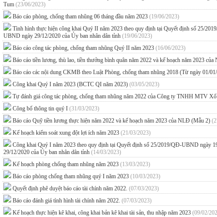
Tum
(23/06/2023)
Báo cáo phòng, chống tham nhũng 06 tháng đầu năm 2023
(19/06/2023)
Tình hình thực hiện công khai Quý II năm 2023 theo quy định tại Quyết định số 25
UBND ngày 29/12/2020 của Ủy ban nhân dân tỉnh
(19/06/2023)
Báo cáo công tác phòng, chống tham nhũng Quý II năm 2023
(16/06/2023)
Báo cáo tiền lương, thù lao, tiền thưởng bình quân năm 2022 và kế hoạch năm 2023 c
Báo cáo các nội dung CKMB theo Luật Phòng, chống tham nhũng 2018 (Từ ngày 01/01
Công khai Quý I năm 2023 (BCTC QI năm 2023)
(03/05/2023)
Tự đánh giá công tác phòng, chống tham nhũng năm 2022 của Công ty TNHH MTV Xổ 
Công bố thông tin quý I
(31/03/2023)
Báo cáo Quỹ tiền lương thực hiện năm 2022 và kế hoạch năm 2023 của NLĐ (Mẫu 2)
(2
Kế hoạch kiểm soát xung đột lợi ích năm 2023
(21/03/2023)
Công khai Quý I năm 2023 theo quy định tại Quyết định số 25/2019/QĐ-UBND ngày 
29/12/2020 của Ủy ban nhân dân tỉnh
(14/03/2023)
Kế hoạch phòng chống tham nhũng năm 2023
(13/03/2023)
Báo cáo phòng chống tham nhũng quý I năm 2023
(10/03/2023)
Quyết định phê duyệt báo cáo tài chính năm 2022.
(07/03/2023)
Báo cáo đánh giá tình hình tài chính năm 2022.
(07/03/2023)
Kế hoạch thực hiện kê khai, công khai bản kê khai tài sản, thu nhập năm 2023
(09/02/20