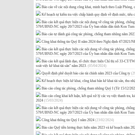
Báo cáo về các nội dung công khai, minh bạch theo Luật Phòng
Kế hoạch tự kiểm tra việc chấp hành quy định về định mức, tiêu
Báo cáo kết quả thực hiện các nội dung về công tác phòng, chố
579/UBND-NC ngày 20/7/2023 của Ủy ban nhân dân tỉnh Kon Tu
Báo cáo tự đánh giá công tác phòng, chống tham nhũng năm 202
Công khai thông tin Quý II năm 2024 theo Nghị định 47/2021
Báo cáo kết quả thực hiện các nội dung về công tác phòng, chố
579/UBND-NC ngày 20/7/2023 của Ủy ban nhân dân tỉnh Kon Tum
Báo cáo kết quả lãnh đạo, tổ chức thực hiện Chỉ thị số 33-CT/TW
soát việc kê khai tài sản” năm 2023.
(05/04/2024)
Quyết định phê duyệt báo cáo tài chính năm 2023 của Công ty
(2
Kế hoạch thực hiện kê khai, công khai bản kê khai tài sản, thu 
Báo cáo công tác phòng, chống tham nhũng Quý I (Từ 15/12/20
Báo cáo công khai kết luận, kết quả xử lý các vụ việc thanh tra, 
2024
(15/03/2024)
Báo cáo kết quả thực hiện các nội dung về công tác phòng, chố
579/UBND-NC ngày 20/7/2023 của Ủy ban nhân dân tỉnh Kon Tu
Công khai thông tin Quý I năm 2024
(23/02/2024)
Báo cáo Quỹ tiền lương thực hiện năm 2023 và kế hoạch năm 