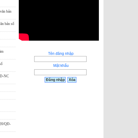
 văn bản
văn bản số
năm
Tên đăng nhập
số
Mật khẩu
BND-NC
020/QĐ-