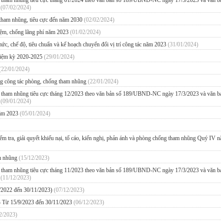
ng tham nhũng tiêu cực tháng 01/2024 theo văn bản số 189/UBND-NC ngày 17/3/2023 và văn b
m
(07/02/2024)
 tham nhũng, tiêu cực đến năm 2030
(02/02/2024)
kiệm, chống lãng phí năm 2023
(01/02/2024)
mức, chế độ, tiêu chuẩn và kế hoạch chuyển đổi vị trí công tác năm 2023
(31/01/2024)
nhiệm kỳ 2020-2025
(29/01/2024)
(22/01/2024)
ong công tác phòng, chống tham nhũng
(22/01/2024)
ng tham nhũng tiêu cực tháng 12/2023 theo văn bản số 189/UBND-NC ngày 17/3/2023 và văn b
m
(09/01/2024)
 năm 2023
(05/01/2024)
 kiểm tra, giải quyết khiếu nại, tố cáo, kiến nghị, phản ánh và phòng chống tham nhũng Quý IV 
am nhũng
(15/12/2023)
ng tham nhũng tiêu cực tháng 11/2023 theo văn bản số 189/UBND-NC ngày 17/3/2023 và văn b
m
(11/12/2023)
/2022 đến 30/11/2023)
(07/12/2023)
3 Từ 15/9/2023 đến 30/11/2023
(06/12/2023)
2/2023)