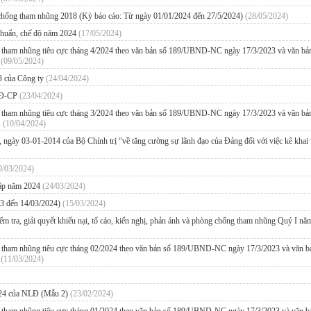
, chống tham nhũng 2018 (Kỳ báo cáo: Từ ngày 01/01/2024 đến 27/5/2024)
(28/05/2024)
 chuẩn, chế độ năm 2024
(17/05/2024)
ng tham nhũng tiêu cực tháng 4/2024 theo văn bản số 189/UBND-NC ngày 17/3/2023 và văn bả
m
(09/05/2024)
3 của Công ty
(24/04/2024)
/NĐ-CP
(23/04/2024)
ng tham nhũng tiêu cực tháng 3/2024 theo văn bản số 189/UBND-NC ngày 17/3/2023 và văn bả
.
(10/04/2024)
, ngày 03-01-2014 của Bộ Chính trị “về tăng cường sự lãnh đạo của Đảng đối với việc kê khai
9/03/2024)
nhập năm 2024
(24/03/2024)
23 đến 14/03/2024)
(15/03/2024)
kiểm tra, giải quyết khiếu nại, tố cáo, kiến nghị, phản ánh và phòng chống tham nhũng Quý I nă
ng tham nhũng tiêu cực tháng 02/2024 theo văn bản số 189/UBND-NC ngày 17/3/2023 và văn b
m
(11/03/2024)
2024 của NLĐ (Mẫu 2)
(23/02/2024)