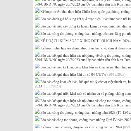
Báo cáo kết quả thực hiện các nội dung về công tác phòng, chố
579/UBND-NC ngày 20/7/2023 của Ủy ban nhân dân tỉnh Kon Tu
Kế hoạch triển khai thực hiện Chiến lược quốc gia phòng, chống
Báo cáo đánh giá bổ sung kết quả thực hiện Luật thực hành tiết 
Báo cáo về việc xây dựng kế hoạch kiểm tra việc thực hiện định 
Báo cáo công tác phòng, chống tham nhũng, tiêu cực, lãng phí 
KẾ HOẠCH KIỂM SOÁT XUNG ĐỘT LỢI ÍCH NĂM 2024
Kế hoạch phát huy ưu điểm, khắc phục hạn chế, khuyết điểm tr
Báo cáo kết quả thực hiện các nội dung về công tác phòng, chố
579/UBND-NC ngày 20/7/2023 của Ủy ban nhân dân tỉnh Kon Tu
Báo cáo về việc kê khai, công khai bản kê khai tài sản thu nhập
Báo cáo kết quả thực hiện Chỉ thị số 04-CT/TW
(20/12/2023)
Báo cáo công khai kết luận, kết quả xử lý các vụ việc thanh tra,
2023
(15/12/2023)
Báo cáo kết quả triển khai một số nhiệm vụ về phòng, chống th
Báo cáo kết quả thực hiện các nội dung về công tác phòng, chố
579/UBND-NC ngày 20/7/2023 của Ủy ban nhân dân tỉnh Kon Tu
Báo cáo công tác phòng, chống tham nhũng năm 2023 (Từ 15/12
Báo cáo về công tác phòng, chống tham nhũng Quý IV năm 202
Kế hoạch luân chuyển, chuyển đổi vị trí công tác năm 2024
(05/1