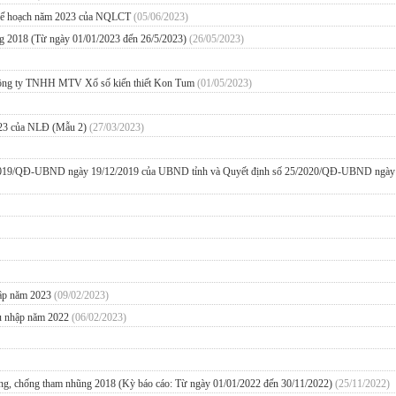
và kế hoạch năm 2023 của NQLCT
(05/06/2023)
g 2018 (Từ ngày 01/01/2023 đến 26/5/2023)
(26/05/2023)
 Công ty TNHH MTV Xổ số kiến thiết Kon Tum
(01/05/2023)
2023 của NLĐ (Mẫu 2)
(27/03/2023)
25/2019/QĐ-UBND ngày 19/12/2019 của UBND tỉnh và Quyết định số 25/2020/QĐ-UBND ngày
nhập năm 2023
(09/02/2023)
thu nhập năm 2022
(06/02/2023)
ng, chống tham nhũng 2018 (Kỳ báo cáo: Từ ngày 01/01/2022 đến 30/11/2022)
(25/11/2022)