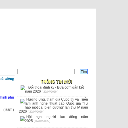
Thủ tướng
THÔNG TIN MỚI
Đối thoại định kỳ - Bữa cơm gắn kết
năm 2026
( 29/07/2026 )
Chính phủ
Hưởng ứng, tham gia Cuộc thi và Triển
lãm ảnh nghệ thuật cấp Quốc gia “Tự
hào một dải biên cương” lần thứ IV năm
( BBT )
2026
( 20/07/2026 )
Hội nghị người lao động năm
2025
( 07/03/2025 )