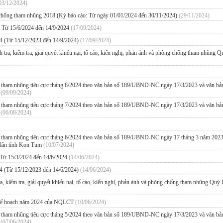
03/12/2024)
, chống tham nhũng 2018 (Kỳ báo cáo: Từ ngày 01/01/2024 đến 30/11/2024)
(29/11/2024)
4 Từ 15/6/2024 đến 14/9/2024
(17/09/2024)
24 (Từ 15/12/2023 đến 14/9/2024)
(17/09/2024)
nh tra, kiểm tra, giải quyết khiếu nại, tố cáo, kiến nghị, phản ánh và phòng chống tham nhũng Q
ng tham nhũng tiêu cực tháng 8/2024 theo văn bản số 189/UBND-NC ngày 17/3/2023 và văn bả
m
(09/09/2024)
ng tham nhũng tiêu cực tháng 7/2024 theo văn bản số 189/UBND-NC ngày 17/3/2023 và văn bả
m
(06/08/2024)
ống tham nhũng tiêu cực tháng 6/2024 theo văn bản số 189/UBND-NC ngày 17 tháng 3 năm 202
dân tỉnh Kon Tum
(10/07/2024)
 Từ 15/3/2024 đến 14/6/2024
(14/06/2024)
24 (Từ 15/12/2023 đến 14/6/2024)
(14/06/2024)
ra, kiểm tra, giải quyết khiếu nại, tố cáo, kiến nghị, phản ánh và phòng chống tham nhũng Quý 
và kế hoạch năm 2024 của NQLCT
(10/06/2024)
ng tham nhũng tiêu cực tháng 5/2024 theo văn bản số 189/UBND-NC ngày 17/3/2023 và văn bả
m
(07/06/2024)