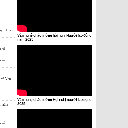
uý III năm
Văn nghệ chào mừng hội nghị Người lao động
năm 2025
n số
n số
3 và Văn
Văn nghệ chào mừng Hội nghị người lao động
2025
II năm
n số