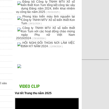
Đảng bộ Công ty TNHH MTV Xổ số
kiến thiết Kon Tum tổng kết công tác xây
dựng Đảng năm 2024, triển khai nhiệm
vụ công tác năm 2025
( 05/03/2025 )
Phong trào hiến máu tình nguyện tại
Công ty TNHH MTV Xổ số kiến thiết Kon
Tum
( 28/11/2024 )
Công ty TNHH MTV Xổ số kiến thiết
Kon Tum với các hoạt động chào mừng
ngày Phụ nữ Việt Nam
20/10/2024
( 23/10/2024 )
HỘI NGHỊ ĐỐI THOẠI NƠI LÀM VIỆC
ĐỊNH KỲ NĂM 2024
( 12/09/2024 )
II năm
VIDEO CLIP
Vui tết Trung thu năm 2025