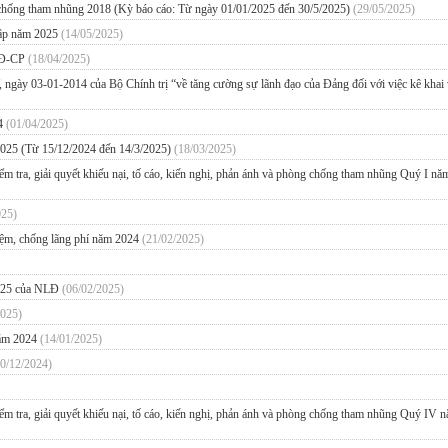
, chống tham nhũng 2018 (Kỳ báo cáo: Từ ngày 01/01/2025 đến 30/5/2025)
(29/05/2025)
nhập năm 2025
(14/05/2025)
/NĐ-CP
(18/04/2025)
, ngày 03-01-2014 của Bộ Chính trị “về tăng cường sự lãnh đạo của Đảng đối với việc kê khai
24
(01/04/2025)
 2025 (Từ 15/12/2024 đến 14/3/2025)
(18/03/2025)
kiểm tra, giải quyết khiếu nại, tố cáo, kiến nghị, phản ánh và phòng chống tham nhũng Quý I nă
025)
kiệm, chống lãng phí năm 2024
(21/02/2025)
2025 của NLĐ
(06/02/2025)
2025)
 năm 2024
(14/01/2025)
20/12/2024)
 kiểm tra, giải quyết khiếu nại, tố cáo, kiến nghị, phản ánh và phòng chống tham nhũng Quý IV 