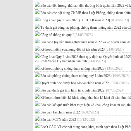
Báo cáo tiền lương, thù lao, tiền thưởng bình quân năm 2022 
Báo cáo các nội dung CKMB theo Luật Phòng, chống tham nhũn
Công khai Quý I năm 2023 (BCTC QI năm 2023)
(03/05/2023)
Tự đánh giá công tác phòng, chống tham nhũng năm 2022 của
Công bố thông tin quý I
(31/03/2023)
Báo cáo Quỹ tiền lương thực hiện năm 2022 và kế hoạch năm 
Kế hoạch kiểm soát xung đột lợi ích năm 2023
(21/03/2023)
Công khai Quý I năm 2023 theo quy định tại Quyết định số 
29/12/2020 của Ủy ban nhân dân tỉnh
(14/03/2023)
Kế hoạch phòng chống tham nhũng năm 2023
(13/03/2023)
Báo cáo phòng chống tham nhũng quý I năm 2023
(10/03/2023)
Quyết định phê duyệt báo cáo tài chính năm 2022.
(07/03/2023)
Báo cáo đánh giá tình hình tài chính năm 2022.
(07/03/2023)
Kế hoạch thực hiện kê khai, công khai bản kê khai tài sản, thu 
Báo cáo kết quả triển khai thực hiện kê khai, công khai tài sản, 
Báo cáo Tài chính năm 2022
(02/02/2023)
Báo cáo PCTN năm 2022
(15/12/2022)
BÁO CÁO Về các nội dung công khai, minh bạch theo Luật Phò