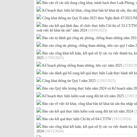
Báo cáo về các nội dung công khai, minh bạch theo Luật Phòng
Kế hoạch thực hiện kê khai, công khai bản kê khai tài sản, thu 
Công khai thông tin Quý II năm 2025 theo Nghị định 47/2021
Báo cáo kết quả lãnh đạo, tổ chức thực hiện Chỉ thị số 33-CT/TW
soát việc kê khai tài sản” năm 2024
(10/04/2025)
Báo cáo tự đánh giá công tác phòng, chống tham nhũng năm 20
Báo cáo công tác phòng, chống tham nhũng, tiêu cực quý I năm
Báo cáo công khai kết luận, kết quả xử lý các vụ việc thanh tra, 
2025
(17/03/2025)
Kế hoạch phòng chống tham nhũng, tiêu cực năm 2025
(25/02/2
Báo cáo đánh giá bổ sung kết quả thực hiện Luật thực hành tiết 
Công khai thông tin Quý I năm 2025
(12/02/2025)
Báo cáo Quỹ tiền lương thực hiện năm 2024 và Kế hoạch năm 
Kế hoạch thực hiện kiểm soát xung đột lợi ích năm 2025
(23/01/
Báo cáo về việc kê khai, công khai bản kê khai tài sản thu nhập
Báo cáo kết quả thực hiện kiểm soát xung đột lợi ích năm 2024
(
Báo cáo kết quả thực hiện Chỉ thị số 04-CT/TW
(19/12/2024)
Báo cáo công khai kết luận, kết quả xử lý các vụ việc thanh tra,
2024
(16/12/2024)