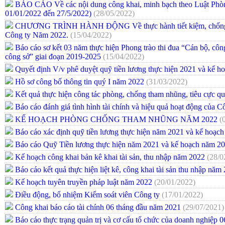
BÁO CÁO Về các nội dung công khai, minh bạch theo Luật Phò
01/01/2022 đến 27/5/2022)
(28/05/2022)
CHƯƠNG TRÌNH HÀNH ĐỘNG Về thực hành tiết kiệm, chống lãng p
Công ty Năm 2022.
(15/04/2022)
Báo cáo sơ kết 03 năm thực hiện Phong trào thi đua “Cán bộ, côn
công sở” giai đoạn 2019-2025
(15/04/2022)
Quyết định V/v phê duyệt quỹ tiền lương thực hiện 2021 và kế
Hồ sơ công bố thông tin quý I năm 2022
(31/03/2022)
Kết quả thực hiện công tác phòng, chống tham nhũng, tiêu cực 
Báo cáo đánh giá tình hình tài chính và hiệu quả hoạt động của 
KẾ HOẠCH PHÒNG CHỐNG THAM NHŨNG NĂM 2022
(
Báo cáo xác định quỹ tiền lương thực hiện năm 2021 và kế ho
Báo cáo Quỹ Tiền lương thực hiện năm 2021 và kế hoạch năm 
Kế hoạch công khai bản kê khai tài sản, thu nhập năm 2022
(28/0
Báo cáo kết quả thực hiện liệt kê, công khai tài sản thu nhập nă
Kế hoạch tuyên truyền pháp luật năm 2022
(20/01/2022)
Điều động, bổ nhiệm Kiểm soát viên Công ty
(17/01/2022)
Công khai báo cáo tài chính 06 tháng đầu năm 2021
(29/07/2021)
Báo cáo thực trạng quản trị và cơ cấu tổ chức của doanh nghiệp