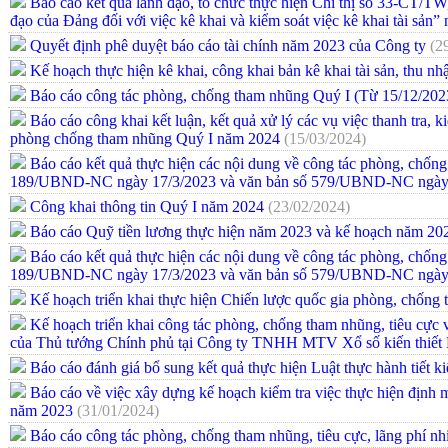
Báo cáo kết quả lãnh đạo, tổ chức thực hiện Chỉ thị số 33-CT/TW
đạo của Đảng đối với việc kê khai và kiểm soát việc kê khai tài sản
Quyết định phê duyệt báo cáo tài chính năm 2023 của Công ty
(2
Kế hoạch thực hiện kê khai, công khai bản kê khai tài sản, thu 
Báo cáo công tác phòng, chống tham nhũng Quý I (Từ 15/12/202
Báo cáo công khai kết luận, kết quả xử lý các vụ việc thanh tra, ki
phòng chống tham nhũng Quý I năm 2024
(15/03/2024)
Báo cáo kết quả thực hiện các nội dung về công tác phòng, chống
189/UBND-NC ngày 17/3/2023 và văn bản số 579/UBND-NC ngày 
Công khai thông tin Quý I năm 2024
(23/02/2024)
Báo cáo Quỹ tiền lương thực hiện năm 2023 và kế hoạch năm 2
Báo cáo kết quả thực hiện các nội dung về công tác phòng, chống
189/UBND-NC ngày 17/3/2023 và văn bản số 579/UBND-NC ngày 
Kế hoạch triển khai thực hiện Chiến lược quốc gia phòng, chống
Kế hoạch triển khai công tác phòng, chống tham nhũng, tiêu cực
của Thủ tướng Chính phủ tại Công ty TNHH MTV Xổ số kiến thiế
Báo cáo đánh giá bổ sung kết quả thực hiện Luật thực hành tiết 
Báo cáo về việc xây dựng kế hoạch kiểm tra việc thực hiện định m
năm 2023
(31/01/2024)
Báo cáo công tác phòng, chống tham nhũng, tiêu cực, lãng phí 