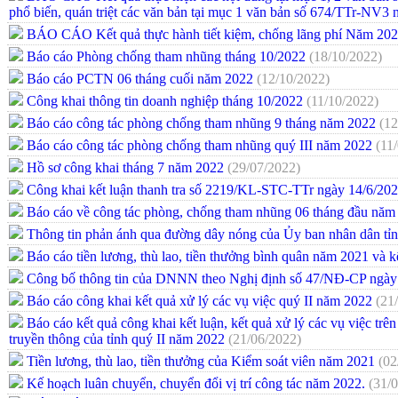
phổ biến, quán triệt các văn bản tại mục 1 văn bản số 674/TTr-NV3 
BÁO CÁO Kết quả thực hành tiết kiệm, chống lãng phí Năm 20
Báo cáo Phòng chống tham nhũng tháng 10/2022
(18/10/2022)
Báo cáo PCTN 06 tháng cuối năm 2022
(12/10/2022)
Công khai thông tin doanh nghiệp tháng 10/2022
(11/10/2022)
Báo cáo công tác phòng chống tham nhũng 9 tháng năm 2022
(12
Báo cáo công tác phòng chống tham nhũng quý III năm 2022
(11
Hồ sơ công khai tháng 7 năm 2022
(29/07/2022)
Công khai kết luận thanh tra số 2219/KL-STC-TTr ngày 14/6/20
Báo cáo về công tác phòng, chống tham nhũng 06 tháng đầu nă
Thông tin phản ánh qua đường dây nóng của Ủy ban nhân dân tỉ
Báo cáo tiền lương, thù lao, tiền thưởng bình quân năm 2021 
Công bố thông tin của DNNN theo Nghị định số 47/NĐ-CP ngày
Báo cáo công khai kết quả xử lý các vụ việc quý II năm 2022
(21
Báo cáo kết quả công khai kết luận, kết quả xử lý các vụ việc trê
truyền thông của tỉnh quý II năm 2022
(21/06/2022)
Tiền lương, thù lao, tiền thưởng của Kiểm soát viên năm 2021
(02
Kế hoạch luân chuyển, chuyển đổi vị trí công tác năm 2022.
(31/