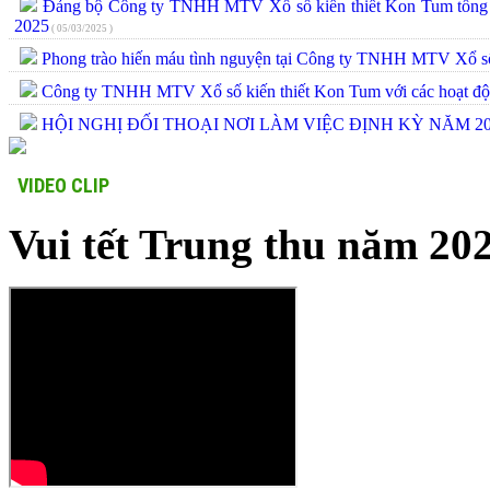
Đảng bộ Công ty TNHH MTV Xổ số kiến thiết Kon Tum tổng kế
2025
( 05/03/2025 )
Phong trào hiến máu tình nguyện tại Công ty TNHH MTV Xổ số
Công ty TNHH MTV Xổ số kiến thiết Kon Tum với các hoạt đ
HỘI NGHỊ ĐỐI THOẠI NƠI LÀM VIỆC ĐỊNH KỲ NĂM 2
VIDEO CLIP
Vui tết Trung thu năm 20