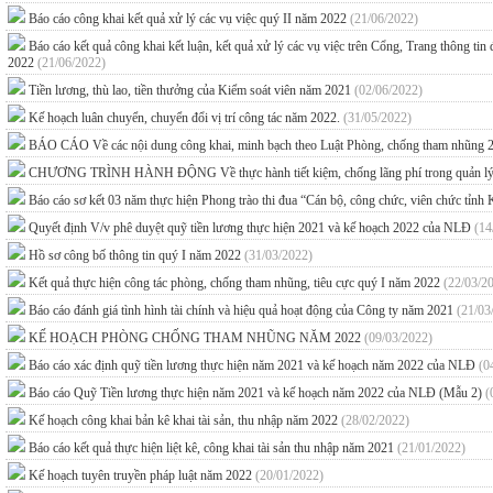
Báo cáo công khai kết quả xử lý các vụ việc quý II năm 2022
(21/06/2022)
Báo cáo kết quả công khai kết luận, kết quả xử lý các vụ việc trên Cổng, Trang thông tin
2022
(21/06/2022)
Tiền lương, thù lao, tiền thưởng của Kiểm soát viên năm 2021
(02/06/2022)
Kế hoạch luân chuyển, chuyển đổi vị trí công tác năm 2022.
(31/05/2022)
BÁO CÁO Về các nội dung công khai, minh bạch theo Luật Phòng, chống tham nhũng 2
CHƯƠNG TRÌNH HÀNH ĐỘNG Về thực hành tiết kiệm, chống lãng phí trong quản lý, sử
Báo cáo sơ kết 03 năm thực hiện Phong trào thi đua “Cán bộ, công chức, viên chức tỉnh
Quyết định V/v phê duyệt quỹ tiền lương thực hiện 2021 và kế hoạch 2022 của NLĐ
(14
Hồ sơ công bố thông tin quý I năm 2022
(31/03/2022)
Kết quả thực hiện công tác phòng, chống tham nhũng, tiêu cực quý I năm 2022
(22/03/2
Báo cáo đánh giá tình hình tài chính và hiệu quả hoạt động của Công ty năm 2021
(21/03
KẾ HOẠCH PHÒNG CHỐNG THAM NHŨNG NĂM 2022
(09/03/2022)
Báo cáo xác định quỹ tiền lương thực hiện năm 2021 và kế hoạch năm 2022 của NLĐ
(0
Báo cáo Quỹ Tiền lương thực hiện năm 2021 và kế hoạch năm 2022 của NLĐ (Mẫu 2)
(
Kế hoạch công khai bản kê khai tài sản, thu nhập năm 2022
(28/02/2022)
Báo cáo kết quả thực hiện liệt kê, công khai tài sản thu nhập năm 2021
(21/01/2022)
Kế hoạch tuyên truyền pháp luật năm 2022
(20/01/2022)