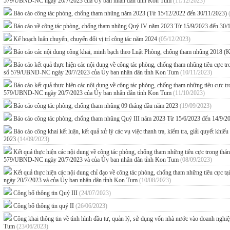
579/UBND-NC ngày 20/7/2023 của Ủy ban nhân dân tỉnh Kon Tum
(11/12/2023)
Báo cáo công tác phòng, chống tham nhũng năm 2023 (Từ 15/12/2022 đến 30/11/2023)
Báo cáo về công tác phòng, chống tham nhũng Quý IV năm 2023 Từ 15/9/2023 đến 30
Kế hoạch luân chuyển, chuyển đổi vị trí công tác năm 2024
(05/12/2023)
Báo cáo các nội dung công khai, minh bạch theo Luật Phòng, chống tham nhũng 2018 (
Báo cáo kết quả thực hiện các nội dung về công tác phòng, chống tham nhũng tiêu cực
số 579/UBND-NC ngày 20/7/2023 của Ủy ban nhân dân tỉnh Kon Tum
(10/11/2023)
Báo cáo kết quả thực hiện các nội dung về công tác phòng, chống tham những tiêu cực
579/UBND-NC ngày 20/7/2023 của Ủy ban nhân dân tỉnh Kon Tum
(11/10/2023)
Báo cáo công tác phòng, chống tham nhũng 09 tháng đầu năm 2023
(19/09/2023)
Báo cáo công tác phòng, chống tham nhũng Quý III năm 2023 Từ 15/6/2023 đến 14/9/
Báo cáo công khai kết luận, kết quả xử lý các vụ việc thanh tra, kiểm tra, giải quyết kh
2023
(14/09/2023)
Kết quả thực hiện các nội dung về công tác phòng, chống tham những tiêu cực trong t
579/UBND-NC ngày 20/7/2023 và của Ủy ban nhân dân tỉnh Kon Tum
(08/09/2023)
Kết quả thực hiện các nội dung chỉ đạo về công tác phòng, chống tham những tiêu 
ngày 20/7/2023 và của Ủy ban nhân dân tỉnh Kon Tum
(10/08/2023)
Công bố thông tin Quý III
(24/07/2023)
Công bố thông tin quý II
(26/06/2023)
Công khai thông tin về tình hình đầu tư, quản lý, sử dụng vốn nhà nước vào doanh ngh
Tum
(23/06/2023)