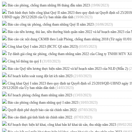
Báo cáo phòng, chống tham nhũng 06 tháng đầu năm 2023
(19/06/2023)
Tình hình thực hiện công khai Quý II năm 2023 theo quy định tại Quyết định số 25
UBND ngày 29/12/2020 của Ủy ban nhân dân tỉnh
(19/06/2023)
Báo cáo công tác phòng, chống tham nhũng Quý II năm 2023
(16/06/2023)
Báo cáo tiền lương, thù lao, tiền thưởng bình quân năm 2022 và kế hoạch năm 2023 c
Báo cáo các nội dung CKMB theo Luật Phòng, chống tham nhũng 2018 (Từ ngày 01/01
Công khai Quý I năm 2023 (BCTC QI năm 2023)
(03/05/2023)
Tự đánh giá công tác phòng, chống tham nhũng năm 2022 của Công ty TNHH MTV Xổ 
Công bố thông tin quý I
(31/03/2023)
Báo cáo Quỹ tiền lương thực hiện năm 2022 và kế hoạch năm 2023 của NLĐ (Mẫu 2)
(2
Kế hoạch kiểm soát xung đột lợi ích năm 2023
(21/03/2023)
Công khai Quý I năm 2023 theo quy định tại Quyết định số 25/2019/QĐ-UBND ngày 
29/12/2020 của Ủy ban nhân dân tỉnh
(14/03/2023)
Kế hoạch phòng chống tham nhũng năm 2023
(13/03/2023)
Báo cáo phòng chống tham nhũng quý I năm 2023
(10/03/2023)
Quyết định phê duyệt báo cáo tài chính năm 2022.
(07/03/2023)
Báo cáo đánh giá tình hình tài chính năm 2022.
(07/03/2023)
Kế hoạch thực hiện kê khai, công khai bản kê khai tài sản, thu nhập năm 2023
(09/02/20