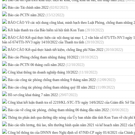
Báo cáo kết quả triển khai thực hiện kê khai, công khai tài sản, thu nhập năm 2022
(06/02
Báo cáo Tài chính năm 2022
(02/02/2023)
Báo cáo PCTN năm 2022
(15/12/2022)
BÁO CÁO Về các nội dung công khai, minh bạch theo Luật Phòng, chống tham nhũng 2
Kết luận thanh tra của Bảo hiểm xã hội tỉnh Kon Tum
(28/10/2022)
BÁO CÁO Kết quả thực hiện các nội dung tại mục 1, 2 văn bản số 671/TTr-NV3 ngày 13/10
bản số 674/TTr-NV3 ngày 14/10/2022 của Thanh tra tỉnh
(20/10/2022)
BÁO CÁO Kết quả thực hành tiết kiệm, chống lãng phí Năm 2022
(20/10/2022)
Báo cáo Phòng chống tham nhũng tháng 10/2022
(18/10/2022)
Báo cáo PCTN 06 tháng cuối năm 2022
(12/10/2022)
Công khai thông tin doanh nghiệp tháng 10/2022
(11/10/2022)
Báo cáo công tác phòng chống tham nhũng 9 tháng năm 2022
(12/09/2022)
Báo cáo công tác phòng chống tham nhũng quý III năm 2022
(11/09/2022)
Hồ sơ công khai tháng 7 năm 2022
(29/07/2022)
Công khai kết luận thanh tra số 2219/KL-STC-TTr ngày 14/6/2022 của Giám đốc Sở Tài
Báo cáo về công tác phòng, chống tham nhũng 06 tháng đầu năm 2022
(30/06/2022)
Thông tin phản ánh qua đường dây nóng của Ủy ban nhân dân tỉnh Kon Tum về chi phí 
Báo cáo tiền lương, thù lao, tiền thưởng bình quân năm 2021 và kế hoạch năm 2022 c
Công bố thông tin của DNNN theo Nghị định số 47/NĐ-CP ngày 01/4/2021 của Chính