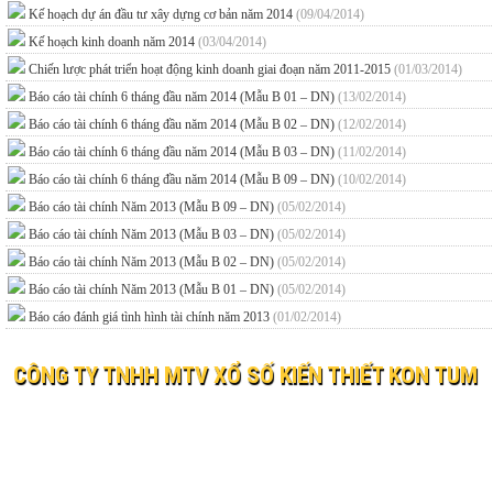
Kế hoạch dự án đầu tư xây dựng cơ bản năm 2014
(09/04/2014)
Kế hoạch kinh doanh năm 2014
(03/04/2014)
Chiến lược phát triển hoạt động kinh doanh giai đoạn năm 2011-2015
(01/03/2014)
Báo cáo tài chính 6 tháng đầu năm 2014 (Mẫu B 01 – DN)
(13/02/2014)
Báo cáo tài chính 6 tháng đầu năm 2014 (Mẫu B 02 – DN)
(12/02/2014)
Báo cáo tài chính 6 tháng đầu năm 2014 (Mẫu B 03 – DN)
(11/02/2014)
Báo cáo tài chính 6 tháng đầu năm 2014 (Mẫu B 09 – DN)
(10/02/2014)
Báo cáo tài chính Năm 2013 (Mẫu B 09 – DN)
(05/02/2014)
Báo cáo tài chính Năm 2013 (Mẫu B 03 – DN)
(05/02/2014)
Báo cáo tài chính Năm 2013 (Mẫu B 02 – DN)
(05/02/2014)
Báo cáo tài chính Năm 2013 (Mẫu B 01 – DN)
(05/02/2014)
Báo cáo đánh giá tình hình tài chính năm 2013
(01/02/2014)
CÔNG TY TNHH MTV XỔ SỐ KIẾN THIẾT KON TUM
© 2019 XO SO KIEN THIET KON TUM
Website:
xosokontum.vn
- Email:
ctyxsktkontum@gmail.c
Địa chỉ: 198 Bà Triệu, phường Kon Tum, tỉnh Quảng Ngãi
Điện thoại: 0260 3862323 Fax: 0260 3866037