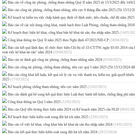
Báo cáo về công tác phòng, chống tham nhũng Quý II năm 2025 từ 15/3/2025 đến 14/6
Báo cáo công tác phòng, chống tham nhũng, tiêu cực 6 tháng đầu năm 2025 (Từ 15/12/
Kế hoạch tự kiểm tra việc chấp hành quy định về định mức, tiêu chuẩn, chế độ năm 202
Báo cáo về các nội dung công khai, minh bạch theo Luật Phòng, chống tham nhũng 201
Kế hoạch thực hiện kê khai, công khai bản kê khai tài sản, thu nhập năm 2025
(14/05/20
Công khai thông tin Quý II năm 2025 theo Nghị định 47/2021/NĐ-CP
(18/04/2025)
Báo cáo kết quả lãnh đạo, tổ chức thực hiện Chỉ thị số 33-CT/TW, ngày 03-01-2014 của B
soát việc kê khai tài sản” năm 2024
(10/04/2025)
Báo cáo tự đánh giá công tác phòng, chống tham nhũng năm 2024
(01/04/2025)
Báo cáo công tác phòng, chống tham nhũng, tiêu cực quý I năm 2025 (Từ 15/12/2024 đ
Báo cáo công khai kết luận, kết quả xử lý các vụ việc thanh tra, kiểm tra, giải quyết kh
2025
(17/03/2025)
Kế hoạch phòng chống tham nhũng, tiêu cực năm 2025
(25/02/2025)
Báo cáo đánh giá bổ sung kết quả thực hiện Luật thực hành tiết kiệm, chống lãng phí n
Công khai thông tin Quý I năm 2025
(12/02/2025)
Báo cáo Quỹ tiền lương thực hiện năm 2024 và Kế hoạch năm 2025 của NLĐ
(06/02/20
Kế hoạch thực hiện kiểm soát xung đột lợi ích năm 2025
(23/01/2025)
Báo cáo về việc kê khai, công khai bản kê khai tài sản thu nhập năm 2024
(14/01/2025)
Báo cáo kết quả thực hiện kiểm soát xung đột lợi ích năm 2024
(20/12/2024)