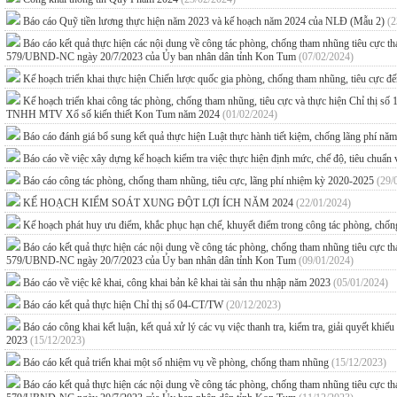
Báo cáo Quỹ tiền lương thực hiện năm 2023 và kế hoạch năm 2024 của NLĐ (Mẫu 2)
(2
Báo cáo kết quả thực hiện các nội dung về công tác phòng, chống tham nhũng tiêu cực
579/UBND-NC ngày 20/7/2023 của Ủy ban nhân dân tỉnh Kon Tum
(07/02/2024)
Kế hoạch triển khai thực hiện Chiến lược quốc gia phòng, chống tham nhũng, tiêu cực 
Kế hoạch triển khai công tác phòng, chống tham nhũng, tiêu cực và thực hiện Chỉ thị s
TNHH MTV Xổ số kiến thiết Kon Tum năm 2024
(01/02/2024)
Báo cáo đánh giá bổ sung kết quả thực hiện Luật thực hành tiết kiệm, chống lãng phí n
Báo cáo về việc xây dựng kế hoạch kiểm tra việc thực hiện định mức, chế độ, tiêu chuẩn
Báo cáo công tác phòng, chống tham nhũng, tiêu cực, lãng phí nhiệm kỳ 2020-2025
(29/
KẾ HOẠCH KIỂM SOÁT XUNG ĐỘT LỢI ÍCH NĂM 2024
(22/01/2024)
Kế hoạch phát huy ưu điểm, khắc phục hạn chế, khuyết điểm trong công tác phòng, chố
Báo cáo kết quả thực hiện các nội dung về công tác phòng, chống tham nhũng tiêu cực
579/UBND-NC ngày 20/7/2023 của Ủy ban nhân dân tỉnh Kon Tum
(09/01/2024)
Báo cáo về việc kê khai, công khai bản kê khai tài sản thu nhập năm 2023
(05/01/2024)
Báo cáo kết quả thực hiện Chỉ thị số 04-CT/TW
(20/12/2023)
Báo cáo công khai kết luận, kết quả xử lý các vụ việc thanh tra, kiểm tra, giải quyết kh
2023
(15/12/2023)
Báo cáo kết quả triển khai một số nhiệm vụ về phòng, chống tham nhũng
(15/12/2023)
Báo cáo kết quả thực hiện các nội dung về công tác phòng, chống tham nhũng tiêu cực