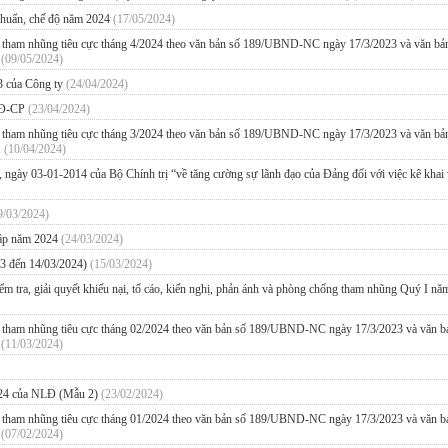
 chuẩn, chế độ năm 2024
(17/05/2024)
ng tham nhũng tiêu cực tháng 4/2024 theo văn bản số 189/UBND-NC ngày 17/3/2023 và văn bả
m
(09/05/2024)
3 của Công ty
(24/04/2024)
/NĐ-CP
(23/04/2024)
ng tham nhũng tiêu cực tháng 3/2024 theo văn bản số 189/UBND-NC ngày 17/3/2023 và văn bả
.
(10/04/2024)
, ngày 03-01-2014 của Bộ Chính trị “về tăng cường sự lãnh đạo của Đảng đối với việc kê khai
9/03/2024)
nhập năm 2024
(24/03/2024)
23 đến 14/03/2024)
(15/03/2024)
kiểm tra, giải quyết khiếu nại, tố cáo, kiến nghị, phản ánh và phòng chống tham nhũng Quý I nă
ng tham nhũng tiêu cực tháng 02/2024 theo văn bản số 189/UBND-NC ngày 17/3/2023 và văn b
m
(11/03/2024)
2024 của NLĐ (Mẫu 2)
(23/02/2024)
ng tham nhũng tiêu cực tháng 01/2024 theo văn bản số 189/UBND-NC ngày 17/3/2023 và văn b
m
(07/02/2024)