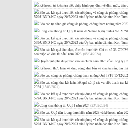
Kế hoạch tự kiểm tra việc chấp hành quy định về định mức, tiêu
Báo cáo kết quả thực hiện các nội dung về công tác phòng, chố
579/UBND-NC ngày 20/7/2023 của Ủy ban nhân dân tỉnh Kon Tu
Báo cáo tự đánh giá công tác phòng, chống tham nhũng năm 202
Công khai thông tin Quý II năm 2024 theo Nghị định 47/2021
Báo cáo kết quả thực hiện các nội dung về công tác phòng, chố
579/UBND-NC ngày 20/7/2023 của Ủy ban nhân dân tỉnh Kon Tum
Báo cáo kết quả lãnh đạo, tổ chức thực hiện Chỉ thị số 33-CT/TW
soát việc kê khai tài sản” năm 2023.
(05/04/2024)
Quyết định phê duyệt báo cáo tài chính năm 2023 của Công ty
(2
Kế hoạch thực hiện kê khai, công khai bản kê khai tài sản, thu 
Báo cáo công tác phòng, chống tham nhũng Quý I (Từ 15/12/20
Báo cáo công khai kết luận, kết quả xử lý các vụ việc thanh tra, 
2024
(15/03/2024)
Báo cáo kết quả thực hiện các nội dung về công tác phòng, chố
579/UBND-NC ngày 20/7/2023 của Ủy ban nhân dân tỉnh Kon Tu
Công khai thông tin Quý I năm 2024
(23/02/2024)
Báo cáo Quỹ tiền lương thực hiện năm 2023 và kế hoạch năm 
Báo cáo kết quả thực hiện các nội dung về công tác phòng, chố
579/UBND-NC ngày 20/7/2023 của Ủy ban nhân dân tỉnh Kon Tu