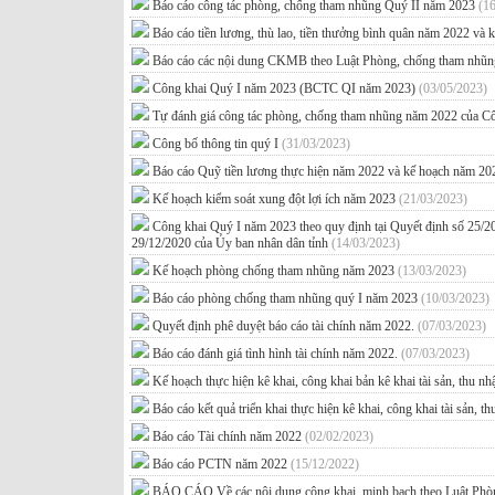
Báo cáo công tác phòng, chống tham nhũng Quý II năm 2023
(1
Báo cáo tiền lương, thù lao, tiền thưởng bình quân năm 2022 
Báo cáo các nội dung CKMB theo Luật Phòng, chống tham nhũn
Công khai Quý I năm 2023 (BCTC QI năm 2023)
(03/05/2023)
Tự đánh giá công tác phòng, chống tham nhũng năm 2022 của
Công bố thông tin quý I
(31/03/2023)
Báo cáo Quỹ tiền lương thực hiện năm 2022 và kế hoạch năm 
Kế hoạch kiểm soát xung đột lợi ích năm 2023
(21/03/2023)
Công khai Quý I năm 2023 theo quy định tại Quyết định số 
29/12/2020 của Ủy ban nhân dân tỉnh
(14/03/2023)
Kế hoạch phòng chống tham nhũng năm 2023
(13/03/2023)
Báo cáo phòng chống tham nhũng quý I năm 2023
(10/03/2023)
Quyết định phê duyệt báo cáo tài chính năm 2022.
(07/03/2023)
Báo cáo đánh giá tình hình tài chính năm 2022.
(07/03/2023)
Kế hoạch thực hiện kê khai, công khai bản kê khai tài sản, thu 
Báo cáo kết quả triển khai thực hiện kê khai, công khai tài sản, 
Báo cáo Tài chính năm 2022
(02/02/2023)
Báo cáo PCTN năm 2022
(15/12/2022)
BÁO CÁO Về các nội dung công khai, minh bạch theo Luật Phò