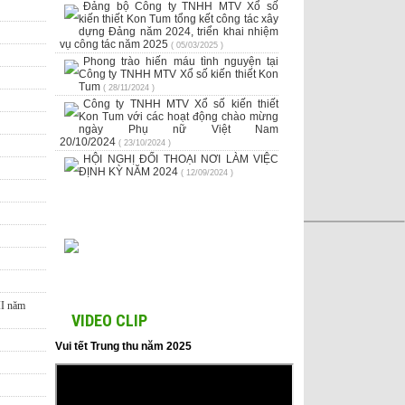
Đảng bộ Công ty TNHH MTV Xổ số
kiến thiết Kon Tum tổng kết công tác xây
dựng Đảng năm 2024, triển khai nhiệm
vụ công tác năm 2025
( 05/03/2025 )
Phong trào hiến máu tình nguyện tại
Công ty TNHH MTV Xổ số kiến thiết Kon
Tum
( 28/11/2024 )
Công ty TNHH MTV Xổ số kiến thiết
Kon Tum với các hoạt động chào mừng
ngày Phụ nữ Việt Nam
20/10/2024
( 23/10/2024 )
HỘI NGHỊ ĐỐI THOẠI NƠI LÀM VIỆC
ĐỊNH KỲ NĂM 2024
( 12/09/2024 )
II năm
VIDEO CLIP
Vui tết Trung thu năm 2025