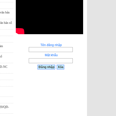
 văn bản
văn bản số
Tên đăng nhập
năm
Mật khẩu
số
BND-NC
020/QĐ-