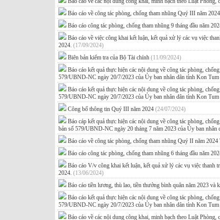
Báo cáo về các nội dung công khai, minh bạch theo Luật Phòng
Báo cáo về công tác phòng, chống tham nhũng Quý III năm 202
Báo cáo công tác phòng, chống tham nhũng 9 tháng đầu năm 20
Báo cáo về việc công khai kết luận, kết quả xử lý các vụ việc tha
2024.
(17/09/2024)
Biên bản kiểm tra của Bộ Tài chính
(11/09/2024)
Báo cáo kết quả thực hiện các nội dung về công tác phòng, chố
579/UBND-NC ngày 20/7/2023 của Ủy ban nhân dân tỉnh Kon Tu
Báo cáo kết quả thực hiện các nội dung về công tác phòng, chố
579/UBND-NC ngày 20/7/2023 của Ủy ban nhân dân tỉnh Kon Tu
Công bố thông tin Quý III năm 2024
(24/07/2024)
Báo cáp kết quả thực hiện các nội dung về công tác phòng, ch
bản số 579/UBND-NC ngày 20 tháng 7 năm 2023 của Ủy ban nhân 
Báo cáo về công tác phòng, chống tham nhũng Quý II năm 2024
Báo cáo công tác phòng, chống tham nhũng 6 tháng đầu năm 20
Báo cáo V/v công khai kết luận, kết quả xử lý các vụ việc thanh t
2024.
(13/06/2024)
Báo cáo tiền lương, thù lao, tiền thưởng bình quân năm 2023 
Báo cáo kết quả thực hiện các nội dung về công tác phòng, chố
579/UBND-NC ngày 20/7/2023 của Ủy ban nhân dân tỉnh Kon Tu
Báo cáo về các nội dung công khai, minh bạch theo Luật Phòng