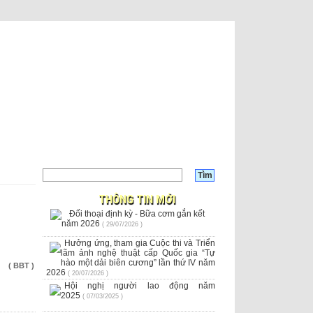
THÔNG TIN MỚI
Đối thoại định kỳ - Bữa cơm gắn kết
năm 2026
( 29/07/2026 )
Hưởng ứng, tham gia Cuộc thi và Triển
lãm ảnh nghệ thuật cấp Quốc gia “Tự
hào một dải biên cương” lần thứ IV năm
( BBT )
2026
( 20/07/2026 )
Hội nghị người lao động năm
2025
( 07/03/2025 )