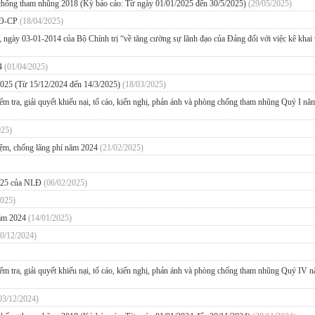
, chống tham nhũng 2018 (Kỳ báo cáo: Từ ngày 01/01/2025 đến 30/5/2025)
(29/05/2025)
/NĐ-CP
(18/04/2025)
, ngày 03-01-2014 của Bộ Chính trị “về tăng cường sự lãnh đạo của Đảng đối với việc kê khai
24
(01/04/2025)
 2025 (Từ 15/12/2024 đến 14/3/2025)
(18/03/2025)
kiểm tra, giải quyết khiếu nại, tố cáo, kiến nghị, phản ánh và phòng chống tham nhũng Quý I nă
025)
kiệm, chống lãng phí năm 2024
(21/02/2025)
2025 của NLĐ
(06/02/2025)
2025)
 năm 2024
(14/01/2025)
20/12/2024)
 kiểm tra, giải quyết khiếu nại, tố cáo, kiến nghị, phản ánh và phòng chống tham nhũng Quý IV 
03/12/2024)