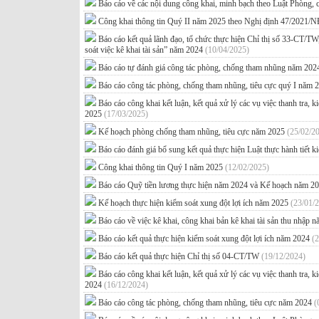
Báo cáo về các nội dung công khai, minh bạch theo Luật Phòng
Công khai thông tin Quý II năm 2025 theo Nghị định 47/2021
Báo cáo kết quả lãnh đạo, tổ chức thực hiện Chỉ thị số 33-CT/TW
soát việc kê khai tài sản” năm 2024
(10/04/2025)
Báo cáo tự đánh giá công tác phòng, chống tham nhũng năm 20
Báo cáo công tác phòng, chống tham nhũng, tiêu cực quý I năm
Báo cáo công khai kết luận, kết quả xử lý các vụ việc thanh tra, 
2025
(17/03/2025)
Kế hoạch phòng chống tham nhũng, tiêu cực năm 2025
(25/02/2
Báo cáo đánh giá bổ sung kết quả thực hiện Luật thực hành tiết 
Công khai thông tin Quý I năm 2025
(12/02/2025)
Báo cáo Quỹ tiền lương thực hiện năm 2024 và Kế hoạch năm 
Kế hoạch thực hiện kiểm soát xung đột lợi ích năm 2025
(23/01/
Báo cáo về việc kê khai, công khai bản kê khai tài sản thu nhập
Báo cáo kết quả thực hiện kiểm soát xung đột lợi ích năm 2024
(
Báo cáo kết quả thực hiện Chỉ thị số 04-CT/TW
(19/12/2024)
Báo cáo công khai kết luận, kết quả xử lý các vụ việc thanh tra,
2024
(16/12/2024)
Báo cáo công tác phòng, chống tham nhũng, tiêu cực năm 2024
(