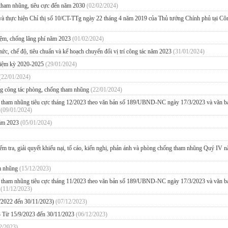
 tham nhũng, tiêu cực đến năm 2030
(02/02/2024)
 và thực hiện Chỉ thị số 10/CT-TTg ngày 22 tháng 4 năm 2019 của Thủ tướng Chính phủ tại Cô
kiệm, chống lãng phí năm 2023
(01/02/2024)
mức, chế độ, tiêu chuẩn và kế hoạch chuyển đổi vị trí công tác năm 2023
(31/01/2024)
nhiệm kỳ 2020-2025
(29/01/2024)
(22/01/2024)
ong công tác phòng, chống tham nhũng
(22/01/2024)
ng tham nhũng tiêu cực tháng 12/2023 theo văn bản số 189/UBND-NC ngày 17/3/2023 và văn b
m
(09/01/2024)
 năm 2023
(05/01/2024)
 kiểm tra, giải quyết khiếu nại, tố cáo, kiến nghị, phản ánh và phòng chống tham nhũng Quý IV 
am nhũng
(15/12/2023)
ng tham nhũng tiêu cực tháng 11/2023 theo văn bản số 189/UBND-NC ngày 17/3/2023 và văn b
m
(11/12/2023)
/2022 đến 30/11/2023)
(07/12/2023)
3 Từ 15/9/2023 đến 30/11/2023
(06/12/2023)
2/2023)