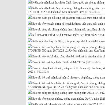
Kế hoạch triển khai thực hiện Chiến lược quốc gia phòng, chống
Kế hoạch triển khai công tác phòng, chống tham nhũng, tiêu cực
TNHH MTV Xổ số kiến thiết Kon Tum năm 2024
(01/02/2024)
Báo cáo đánh giá bổ sung kết quả thực hiện Luật thực hành tiết 
Báo cáo về việc xây dựng kế hoạch kiểm tra việc thực hiện định 
Báo cáo công tác phòng, chống tham nhũng, tiêu cực, lãng phí 
KẾ HOẠCH KIỂM SOÁT XUNG ĐỘT LỢI ÍCH NĂM 2024
Kế hoạch phát huy ưu điểm, khắc phục hạn chế, khuyết điểm tr
Báo cáo kết quả thực hiện các nội dung về công tác phòng, chố
579/UBND-NC ngày 20/7/2023 của Ủy ban nhân dân tỉnh Kon Tu
Báo cáo về việc kê khai, công khai bản kê khai tài sản thu nhập
Báo cáo kết quả thực hiện Chỉ thị số 04-CT/TW
(20/12/2023)
Báo cáo công khai kết luận, kết quả xử lý các vụ việc thanh tra,
2023
(15/12/2023)
Báo cáo kết quả triển khai một số nhiệm vụ về phòng, chống th
Báo cáo kết quả thực hiện các nội dung về công tác phòng, chố
579/UBND-NC ngày 20/7/2023 của Ủy ban nhân dân tỉnh Kon Tu
Báo cáo công tác phòng, chống tham nhũng năm 2023 (Từ 15/12
Báo cáo về công tác phòng, chống tham nhũng Quý IV năm 202
Kế hoạch luân chuyển, chuyển đổi vị trí công tác năm 2024
(05/1