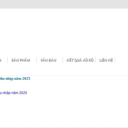
G
SẢN PHẨM
VĂN BẢN
KẾT QUẢ XỔ SỐ
LIÊN HỆ
, thu nhập năm 2025
 thu nhập năm 2025