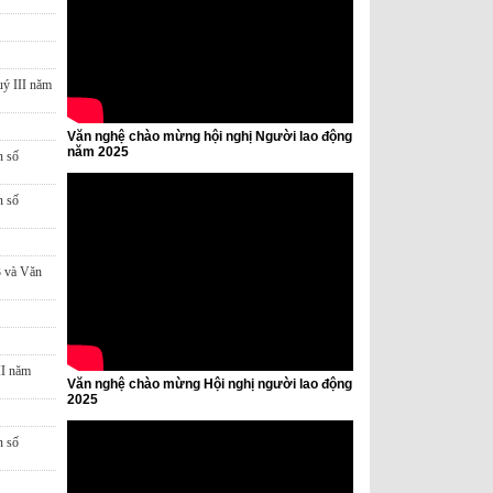
uý III năm
Văn nghệ chào mừng hội nghị Người lao động
năm 2025
n số
n số
3 và Văn
II năm
Văn nghệ chào mừng Hội nghị người lao động
2025
n số