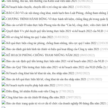
Tiền lương, thù lao, tiền thưởng của Kiểm soát viên năm 2021
(02/06/2022)
Kế hoạch luân chuyển, chuyển đổi vị trí công tác năm 2022.
(31/05/2022)
BÁO CÁO Về các nội dung công khai, minh bạch theo Luật Phòng, chống tham nhũng 2
CHƯƠNG TRÌNH HÀNH ĐỘNG Về thực hành tiết kiệm, chống lãng phí trong quản lý, sử
Báo cáo sơ kết 03 năm thực hiện Phong trào thi đua “Cán bộ, công chức, viên chức tỉnh
Quyết định V/v phê duyệt quỹ tiền lương thực hiện 2021 và kế hoạch 2022 của NLĐ
(14
Hồ sơ công bố thông tin quý I năm 2022
(31/03/2022)
Kết quả thực hiện công tác phòng, chống tham nhũng, tiêu cực quý I năm 2022
(22/03/2
Báo cáo đánh giá tình hình tài chính và hiệu quả hoạt động của Công ty năm 2021
(21/03
KẾ HOẠCH PHÒNG CHỐNG THAM NHŨNG NĂM 2022
(09/03/2022)
Báo cáo xác định quỹ tiền lương thực hiện năm 2021 và kế hoạch năm 2022 của NLĐ
(0
Báo cáo Quỹ Tiền lương thực hiện năm 2021 và kế hoạch năm 2022 của NLĐ (Mẫu 2)
(
Kế hoạch công khai bản kê khai tài sản, thu nhập năm 2022
(28/02/2022)
Báo cáo kết quả thực hiện liệt kê, công khai tài sản thu nhập năm 2021
(21/01/2022)
Kế hoạch tuyên truyền pháp luật năm 2022
(20/01/2022)
Điều động, bổ nhiệm Kiểm soát viên Công ty
(17/01/2022)
Công khai báo cáo tài chính 06 tháng đầu năm 2021
(29/07/2021)
Báo cáo thực trạng quản trị và cơ cấu tổ chức của doanh nghiệp 06 tháng đầu năm 2021
(