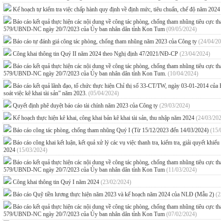
Kế hoạch tự kiểm tra việc chấp hành quy định về định mức, tiêu chuẩn, chế độ năm 202
Báo cáo kết quả thực hiện các nội dung về công tác phòng, chống tham nhũng tiêu cực
579/UBND-NC ngày 20/7/2023 của Ủy ban nhân dân tỉnh Kon Tum
(09/05/2024)
Báo cáo tự đánh giá công tác phòng, chống tham nhũng năm 2023 của Công ty
(24/04/2
Công khai thông tin Quý II năm 2024 theo Nghị định 47/2021/NĐ-CP
(23/04/2024)
Báo cáo kết quả thực hiện các nội dung về công tác phòng, chống tham nhũng tiêu cực
579/UBND-NC ngày 20/7/2023 của Ủy ban nhân dân tỉnh Kon Tum.
(10/04/2024)
Báo cáo kết quả lãnh đạo, tổ chức thực hiện Chỉ thị số 33-CT/TW, ngày 03-01-2014 của B
soát việc kê khai tài sản” năm 2023.
(05/04/2024)
Quyết định phê duyệt báo cáo tài chính năm 2023 của Công ty
(29/03/2024)
Kế hoạch thực hiện kê khai, công khai bản kê khai tài sản, thu nhập năm 2024
(24/03/20
Báo cáo công tác phòng, chống tham nhũng Quý I (Từ 15/12/2023 đến 14/03/2024)
(15/
Báo cáo công khai kết luận, kết quả xử lý các vụ việc thanh tra, kiểm tra, giải quyết kh
2024
(15/03/2024)
Báo cáo kết quả thực hiện các nội dung về công tác phòng, chống tham nhũng tiêu cực
579/UBND-NC ngày 20/7/2023 của Ủy ban nhân dân tỉnh Kon Tum
(11/03/2024)
Công khai thông tin Quý I năm 2024
(23/02/2024)
Báo cáo Quỹ tiền lương thực hiện năm 2023 và kế hoạch năm 2024 của NLĐ (Mẫu 2)
(2
Báo cáo kết quả thực hiện các nội dung về công tác phòng, chống tham nhũng tiêu cực
579/UBND-NC ngày 20/7/2023 của Ủy ban nhân dân tỉnh Kon Tum
(07/02/2024)