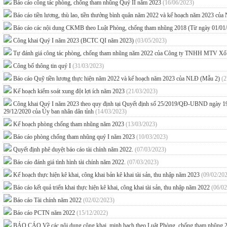
Báo cáo công tác phòng, chống tham nhũng Quý II năm 2023
(16/06/2023)
Báo cáo tiền lương, thù lao, tiền thưởng bình quân năm 2022 và kế hoạch năm 2023 c
Báo cáo các nội dung CKMB theo Luật Phòng, chống tham nhũng 2018 (Từ ngày 01/01
Công khai Quý I năm 2023 (BCTC QI năm 2023)
(03/05/2023)
Tự đánh giá công tác phòng, chống tham nhũng năm 2022 của Công ty TNHH MTV Xổ 
Công bố thông tin quý I
(31/03/2023)
Báo cáo Quỹ tiền lương thực hiện năm 2022 và kế hoạch năm 2023 của NLĐ (Mẫu 2)
(2
Kế hoạch kiểm soát xung đột lợi ích năm 2023
(21/03/2023)
Công khai Quý I năm 2023 theo quy định tại Quyết định số 25/2019/QĐ-UBND ngày 
29/12/2020 của Ủy ban nhân dân tỉnh
(14/03/2023)
Kế hoạch phòng chống tham nhũng năm 2023
(13/03/2023)
Báo cáo phòng chống tham nhũng quý I năm 2023
(10/03/2023)
Quyết định phê duyệt báo cáo tài chính năm 2022.
(07/03/2023)
Báo cáo đánh giá tình hình tài chính năm 2022.
(07/03/2023)
Kế hoạch thực hiện kê khai, công khai bản kê khai tài sản, thu nhập năm 2023
(09/02/20
Báo cáo kết quả triển khai thực hiện kê khai, công khai tài sản, thu nhập năm 2022
(06/02
Báo cáo Tài chính năm 2022
(02/02/2023)
Báo cáo PCTN năm 2022
(15/12/2022)
BÁO CÁO Về các nội dung công khai, minh bạch theo Luật Phòng, chống tham nhũng 2