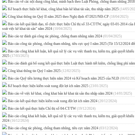
Báo cáo về các nội dung công khai, minh bạch theo Luật Phòng, chống tham nhũng 201
Kế hoạch thực hiện kê khai, công khai bản kê khai tài sản, thu nhập năm 2025
(14/05/20
Công khai thông tin Quý II năm 2025 theo Nghị định 47/2021/NĐ-CP
(18/04/2025)
Báo cáo kết quả lãnh đạo, tổ chức thực hiện Chỉ thị số 33-CT/TW, ngày 03-01-2014 của B
soát việc kê khai tài sản” năm 2024
(10/04/2025)
Báo cáo tự đánh giá công tác phòng, chống tham nhũng năm 2024
(01/04/2025)
Báo cáo công tác phòng, chống tham nhũng, tiêu cực quý I năm 2025 (Từ 15/12/2024 đ
Báo cáo công khai kết luận, kết quả xử lý các vụ việc thanh tra, kiểm tra, giải quyết kh
2025
(17/03/2025)
Báo cáo đánh giá bổ sung kết quả thực hiện Luật thực hành tiết kiệm, chống lãng phí n
Công khai thông tin Quý I năm 2025
(12/02/2025)
Báo cáo Quỹ tiền lương thực hiện năm 2024 và Kế hoạch năm 2025 của NLĐ
(06/02/20
Kế hoạch thực hiện kiểm soát xung đột lợi ích năm 2025
(23/01/2025)
Báo cáo về việc kê khai, công khai bản kê khai tài sản thu nhập năm 2024
(14/01/2025)
Báo cáo kết quả thực hiện kiểm soát xung đột lợi ích năm 2024
(20/12/2024)
Báo cáo kết quả thực hiện Chỉ thị số 04-CT/TW
(19/12/2024)
Báo cáo công khai kết luận, kết quả xử lý các vụ việc thanh tra, kiểm tra, giải quyết kh
2024
(16/12/2024)
Báo cáo công tác phòng, chống tham nhũng, tiêu cực năm 2024
(03/12/2024)