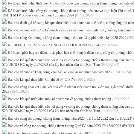
Kế hoạch triển khai thực hiện Chiến lược quốc gia phòng, chống tham nhũng, tiêu cực 
Kế hoạch triển khai công tác phòng, chống tham nhũng, tiêu cực và thực hiện Chỉ thị s
TNHH MTV Xổ số kiến thiết Kon Tum năm 2024
(01/02/2024)
Báo cáo đánh giá bổ sung kết quả thực hiện Luật thực hành tiết kiệm, chống lãng phí n
Báo cáo về việc xây dựng kế hoạch kiểm tra việc thực hiện định mức, chế độ, tiêu chuẩn
Báo cáo công tác phòng, chống tham nhũng, tiêu cực, lãng phí nhiệm kỳ 2020-2025
(29/
KẾ HOẠCH KIỂM SOÁT XUNG ĐỘT LỢI ÍCH NĂM 2024
(22/01/2024)
Kế hoạch phát huy ưu điểm, khắc phục hạn chế, khuyết điểm trong công tác phòng, chố
Báo cáo kết quả thực hiện các nội dung về công tác phòng, chống tham nhũng tiêu cực
579/UBND-NC ngày 20/7/2023 của Ủy ban nhân dân tỉnh Kon Tum
(09/01/2024)
Báo cáo về việc kê khai, công khai bản kê khai tài sản thu nhập năm 2023
(05/01/2024)
Báo cáo kết quả thực hiện Chỉ thị số 04-CT/TW
(20/12/2023)
Báo cáo công khai kết luận, kết quả xử lý các vụ việc thanh tra, kiểm tra, giải quyết kh
2023
(15/12/2023)
Báo cáo kết quả triển khai một số nhiệm vụ về phòng, chống tham nhũng
(15/12/2023)
Báo cáo kết quả thực hiện các nội dung về công tác phòng, chống tham nhũng tiêu cực
579/UBND-NC ngày 20/7/2023 của Ủy ban nhân dân tỉnh Kon Tum
(11/12/2023)
Báo cáo công tác phòng, chống tham nhũng năm 2023 (Từ 15/12/2022 đến 30/11/2023)
Báo cáo về công tác phòng, chống tham nhũng Quý IV năm 2023 Từ 15/9/2023 đến 30
Kế hoạch luân chuyển, chuyển đổi vị trí công tác năm 2024
(05/12/2023)