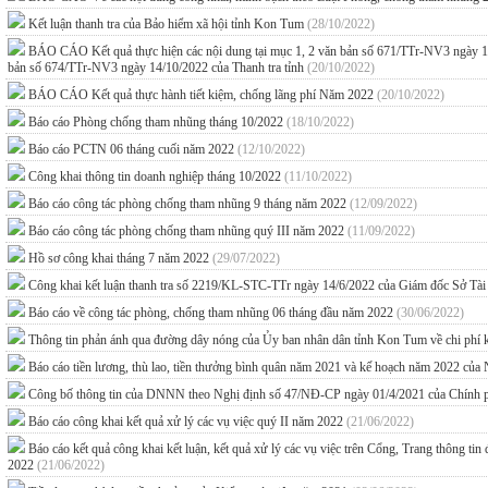
Kết luận thanh tra của Bảo hiểm xã hội tỉnh Kon Tum
(28/10/2022)
BÁO CÁO Kết quả thực hiện các nội dung tại mục 1, 2 văn bản số 671/TTr-NV3 ngày 13/10
bản số 674/TTr-NV3 ngày 14/10/2022 của Thanh tra tỉnh
(20/10/2022)
BÁO CÁO Kết quả thực hành tiết kiệm, chống lãng phí Năm 2022
(20/10/2022)
Báo cáo Phòng chống tham nhũng tháng 10/2022
(18/10/2022)
Báo cáo PCTN 06 tháng cuối năm 2022
(12/10/2022)
Công khai thông tin doanh nghiệp tháng 10/2022
(11/10/2022)
Báo cáo công tác phòng chống tham nhũng 9 tháng năm 2022
(12/09/2022)
Báo cáo công tác phòng chống tham nhũng quý III năm 2022
(11/09/2022)
Hồ sơ công khai tháng 7 năm 2022
(29/07/2022)
Công khai kết luận thanh tra số 2219/KL-STC-TTr ngày 14/6/2022 của Giám đốc Sở Tài
Báo cáo về công tác phòng, chống tham nhũng 06 tháng đầu năm 2022
(30/06/2022)
Thông tin phản ánh qua đường dây nóng của Ủy ban nhân dân tỉnh Kon Tum về chi phí 
Báo cáo tiền lương, thù lao, tiền thưởng bình quân năm 2021 và kế hoạch năm 2022 c
Công bố thông tin của DNNN theo Nghị định số 47/NĐ-CP ngày 01/4/2021 của Chính
Báo cáo công khai kết quả xử lý các vụ việc quý II năm 2022
(21/06/2022)
Báo cáo kết quả công khai kết luận, kết quả xử lý các vụ việc trên Cổng, Trang thông tin
2022
(21/06/2022)