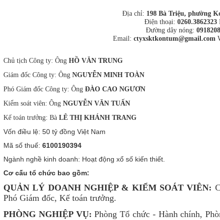
Địa chỉ:
198 Bà Triệu, phường K
Điện thoại:
0260.3862323
Đường dây nóng:
0918208
Email:
ctyxsktkontum@gmail.com
W
Chủ tịch Công ty: Ông
HỒ VĂN TRUNG
Giám đốc Công ty: Ông
NGUYỄN MINH TOÀN
Phó Giám đốc Công ty: Ông
ĐÀO CAO NGƯƠN
Kiểm soát viên: Ông
NGUYỄN VĂN TUẤN
Kế toán trưởng: Bà
LÊ THỊ KHÁNH TRANG
Vốn điều lệ: 50 tỷ đồng Việt Nam
Mã số thuế:
6100190394
Ngành nghề kinh doanh: Hoạt động xổ số kiến thiết.
Cơ cấu tổ chức bao gồm:
QUẢN LÝ DOANH NGHIỆP & KIỂM SOÁT VIÊN:
Ch
Phó Giám đốc, Kế toán trưởng.
PHÒNG NGHIỆP VỤ:
Phòng Tổ chức - Hành chính, Phòn