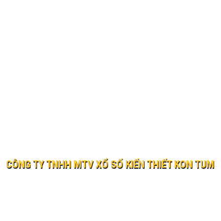
CÔNG TY TNHH MTV XỔ SỐ KIẾN THIẾT KON TUM
© 2019 XO SO KIEN THIET KON TUM
Website:
xosokontum.vn
- Email:
ctyxsktkontum@gmail.c
Địa chỉ: 198 Bà Triệu, phường Kon Tum, tỉnh Quảng Ngãi
Điện thoại: 0260 3862323 Fax: 0260 3866037