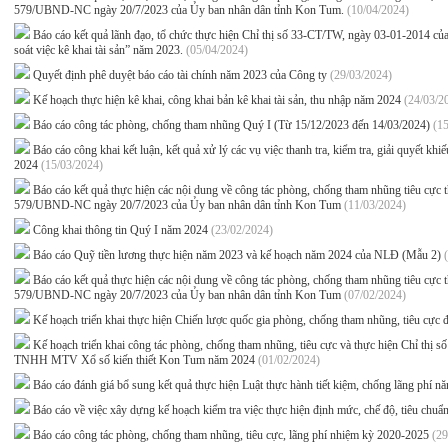
579/UBND-NC ngày 20/7/2023 của Ủy ban nhân dân tỉnh Kon Tum.
(10/04/2024)
Báo cáo kết quả lãnh đạo, tổ chức thực hiện Chỉ thị số 33-CT/TW, ngày 03-01-2014 của
soát việc kê khai tài sản” năm 2023.
(05/04/2024)
Quyết định phê duyệt báo cáo tài chính năm 2023 của Công ty
(29/03/2024)
Kế hoạch thực hiện kê khai, công khai bản kê khai tài sản, thu nhập năm 2024
(24/03/2
Báo cáo công tác phòng, chống tham nhũng Quý I (Từ 15/12/2023 đến 14/03/2024)
(1
Báo cáo công khai kết luận, kết quả xử lý các vụ việc thanh tra, kiểm tra, giải quyết k
2024
(15/03/2024)
Báo cáo kết quả thực hiện các nội dung về công tác phòng, chống tham nhũng tiêu c
579/UBND-NC ngày 20/7/2023 của Ủy ban nhân dân tỉnh Kon Tum
(11/03/2024)
Công khai thông tin Quý I năm 2024
(23/02/2024)
Báo cáo Quỹ tiền lương thực hiện năm 2023 và kế hoạch năm 2024 của NLĐ (Mẫu 2)
Báo cáo kết quả thực hiện các nội dung về công tác phòng, chống tham nhũng tiêu c
579/UBND-NC ngày 20/7/2023 của Ủy ban nhân dân tỉnh Kon Tum
(07/02/2024)
Kế hoạch triển khai thực hiện Chiến lược quốc gia phòng, chống tham nhũng, tiêu cực
Kế hoạch triển khai công tác phòng, chống tham nhũng, tiêu cực và thực hiện Chỉ thị
TNHH MTV Xổ số kiến thiết Kon Tum năm 2024
(01/02/2024)
Báo cáo đánh giá bổ sung kết quả thực hiện Luật thực hành tiết kiệm, chống lãng phí 
Báo cáo về việc xây dựng kế hoạch kiểm tra việc thực hiện định mức, chế độ, tiêu chuẩ
Báo cáo công tác phòng, chống tham nhũng, tiêu cực, lãng phí nhiệm kỳ 2020-2025
(29