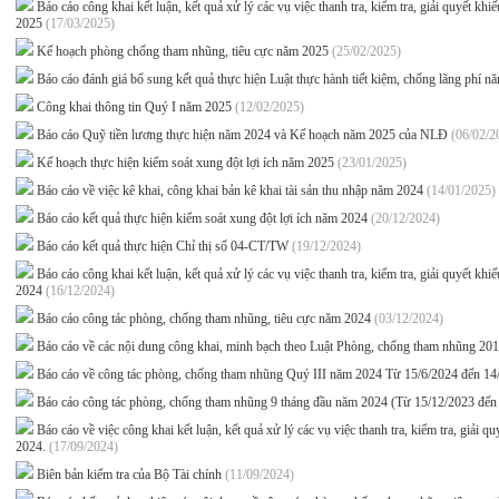
Báo cáo công khai kết luận, kết quả xử lý các vụ việc thanh tra, kiểm tra, giải quyết k
2025
(17/03/2025)
Kế hoạch phòng chống tham nhũng, tiêu cực năm 2025
(25/02/2025)
Báo cáo đánh giá bổ sung kết quả thực hiện Luật thực hành tiết kiệm, chống lãng phí 
Công khai thông tin Quý I năm 2025
(12/02/2025)
Báo cáo Quỹ tiền lương thực hiện năm 2024 và Kế hoạch năm 2025 của NLĐ
(06/02/2
Kế hoạch thực hiện kiểm soát xung đột lợi ích năm 2025
(23/01/2025)
Báo cáo về việc kê khai, công khai bản kê khai tài sản thu nhập năm 2024
(14/01/2025)
Báo cáo kết quả thực hiện kiểm soát xung đột lợi ích năm 2024
(20/12/2024)
Báo cáo kết quả thực hiện Chỉ thị số 04-CT/TW
(19/12/2024)
Báo cáo công khai kết luận, kết quả xử lý các vụ việc thanh tra, kiểm tra, giải quyết 
2024
(16/12/2024)
Báo cáo công tác phòng, chống tham nhũng, tiêu cực năm 2024
(03/12/2024)
Báo cáo về các nội dung công khai, minh bạch theo Luật Phòng, chống tham nhũng 20
Báo cáo về công tác phòng, chống tham nhũng Quý III năm 2024 Từ 15/6/2024 đến 1
Báo cáo công tác phòng, chống tham nhũng 9 tháng đầu năm 2024 (Từ 15/12/2023 đến
Báo cáo về việc công khai kết luận, kết quả xử lý các vụ việc thanh tra, kiểm tra, giải
2024.
(17/09/2024)
Biên bản kiểm tra của Bộ Tài chính
(11/09/2024)