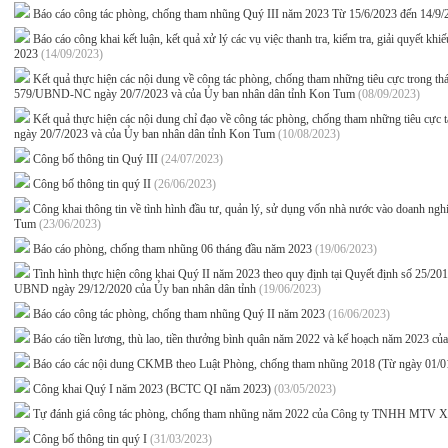
Báo cáo công tác phòng, chống tham nhũng Quý III năm 2023 Từ 15/6/2023 đến 14/9
Báo cáo công khai kết luận, kết quả xử lý các vụ việc thanh tra, kiểm tra, giải quyết k
2023
(14/09/2023)
Kết quả thực hiện các nội dung về công tác phòng, chống tham những tiêu cực trong
579/UBND-NC ngày 20/7/2023 và của Ủy ban nhân dân tỉnh Kon Tum
(08/09/2023)
Kết quả thực hiện các nội dung chỉ đạo về công tác phòng, chống tham những tiêu
ngày 20/7/2023 và của Ủy ban nhân dân tỉnh Kon Tum
(10/08/2023)
Công bố thông tin Quý III
(24/07/2023)
Công bố thông tin quý II
(26/06/2023)
Công khai thông tin về tình hình đầu tư, quản lý, sử dụng vốn nhà nước vào doanh ng
Tum
(23/06/2023)
Báo cáo phòng, chống tham nhũng 06 tháng đầu năm 2023
(19/06/2023)
Tình hình thực hiện công khai Quý II năm 2023 theo quy định tại Quyết định số 2
UBND ngày 29/12/2020 của Ủy ban nhân dân tỉnh
(19/06/2023)
Báo cáo công tác phòng, chống tham nhũng Quý II năm 2023
(16/06/2023)
Báo cáo tiền lương, thù lao, tiền thưởng bình quân năm 2022 và kế hoạch năm 2023 
Báo cáo các nội dung CKMB theo Luật Phòng, chống tham nhũng 2018 (Từ ngày 01/0
Công khai Quý I năm 2023 (BCTC QI năm 2023)
(03/05/2023)
Tự đánh giá công tác phòng, chống tham nhũng năm 2022 của Công ty TNHH MTV Xổ
Công bố thông tin quý I
(31/03/2023)