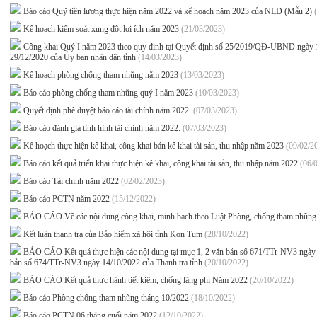
Báo cáo Quỹ tiền lương thực hiện năm 2022 và kế hoạch năm 2023 của NLĐ (Mẫu 2)
Kế hoạch kiểm soát xung đột lợi ích năm 2023
(21/03/2023)
Công khai Quý I năm 2023 theo quy định tại Quyết định số 25/2019/QĐ-UBND ngà
29/12/2020 của Ủy ban nhân dân tỉnh
(14/03/2023)
Kế hoạch phòng chống tham nhũng năm 2023
(13/03/2023)
Báo cáo phòng chống tham nhũng quý I năm 2023
(10/03/2023)
Quyết định phê duyệt báo cáo tài chính năm 2022.
(07/03/2023)
Báo cáo đánh giá tình hình tài chính năm 2022.
(07/03/2023)
Kế hoạch thực hiện kê khai, công khai bản kê khai tài sản, thu nhập năm 2023
(09/02/2
Báo cáo kết quả triển khai thực hiện kê khai, công khai tài sản, thu nhập năm 2022
(06/
Báo cáo Tài chính năm 2022
(02/02/2023)
Báo cáo PCTN năm 2022
(15/12/2022)
BÁO CÁO Về các nội dung công khai, minh bạch theo Luật Phòng, chống tham nhũng
Kết luận thanh tra của Bảo hiểm xã hội tỉnh Kon Tum
(28/10/2022)
BÁO CÁO Kết quả thực hiện các nội dung tại mục 1, 2 văn bản số 671/TTr-NV3 ngày 13/
bản số 674/TTr-NV3 ngày 14/10/2022 của Thanh tra tỉnh
(20/10/2022)
BÁO CÁO Kết quả thực hành tiết kiệm, chống lãng phí Năm 2022
(20/10/2022)
Báo cáo Phòng chống tham nhũng tháng 10/2022
(18/10/2022)
Báo cáo PCTN 06 tháng cuối năm 2022
(12/10/2022)