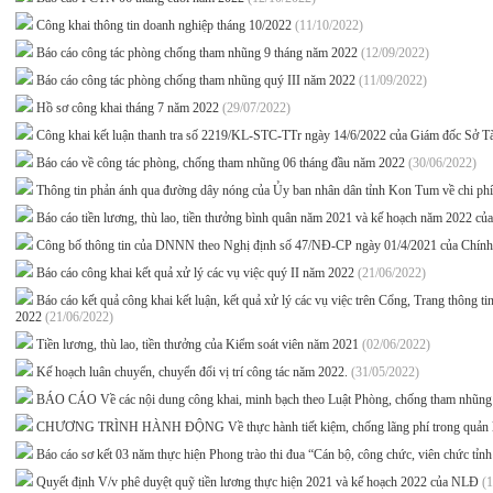
Công khai thông tin doanh nghiệp tháng 10/2022
(11/10/2022)
Báo cáo công tác phòng chống tham nhũng 9 tháng năm 2022
(12/09/2022)
Báo cáo công tác phòng chống tham nhũng quý III năm 2022
(11/09/2022)
Hồ sơ công khai tháng 7 năm 2022
(29/07/2022)
Công khai kết luận thanh tra số 2219/KL-STC-TTr ngày 14/6/2022 của Giám đốc Sở T
Báo cáo về công tác phòng, chống tham nhũng 06 tháng đầu năm 2022
(30/06/2022)
Thông tin phản ánh qua đường dây nóng của Ủy ban nhân dân tỉnh Kon Tum về chi ph
Báo cáo tiền lương, thù lao, tiền thưởng bình quân năm 2021 và kế hoạch năm 2022 
Công bố thông tin của DNNN theo Nghị định số 47/NĐ-CP ngày 01/4/2021 của Chín
Báo cáo công khai kết quả xử lý các vụ việc quý II năm 2022
(21/06/2022)
Báo cáo kết quả công khai kết luận, kết quả xử lý các vụ việc trên Cổng, Trang thông ti
2022
(21/06/2022)
Tiền lương, thù lao, tiền thưởng của Kiểm soát viên năm 2021
(02/06/2022)
Kế hoạch luân chuyển, chuyển đổi vị trí công tác năm 2022.
(31/05/2022)
BÁO CÁO Về các nội dung công khai, minh bạch theo Luật Phòng, chống tham nhũng
CHƯƠNG TRÌNH HÀNH ĐỘNG Về thực hành tiết kiệm, chống lãng phí trong quản lý, 
Báo cáo sơ kết 03 năm thực hiện Phong trào thi đua “Cán bộ, công chức, viên chức tỉ
Quyết định V/v phê duyệt quỹ tiền lương thực hiện 2021 và kế hoạch 2022 của NLĐ
(