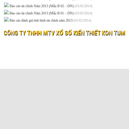
Báo cáo tài chính Năm 2013 (Mẫu B 02 – DN)
(05/02/2014)
Báo cáo tài chính Năm 2013 (Mẫu B 01 – DN)
(05/02/2014)
Báo cáo đánh giá tình hình tài chính năm 2013
(01/02/2014)
CÔNG TY TNHH MTV XỔ SỐ KIẾN THIẾT KON TUM
© 2019 XO SO KIEN THIET KON TUM
Website:
xosokontum.vn
- Email:
ctyxsktkontum@gmail.c
Địa chỉ: 198 Bà Triệu, phường Kon Tum, tỉnh Quảng Ngãi
Điện thoại: 0260 3862323 Fax: 0260 3866037