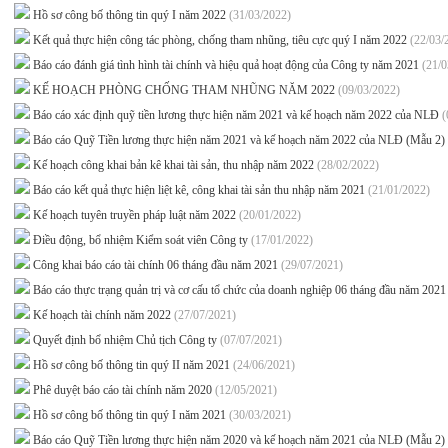
Hồ sơ công bố thông tin quý I năm 2022
(31/03/2022)
Kết quả thực hiện công tác phòng, chống tham nhũng, tiêu cực quý I năm 2022
(22/03/
Báo cáo đánh giá tình hình tài chính và hiệu quả hoạt động của Công ty năm 2021
(21/0
KẾ HOẠCH PHÒNG CHỐNG THAM NHŨNG NĂM 2022
(09/03/2022)
Báo cáo xác định quỹ tiền lương thực hiện năm 2021 và kế hoạch năm 2022 của NLĐ
(
Báo cáo Quỹ Tiền lương thực hiện năm 2021 và kế hoạch năm 2022 của NLĐ (Mẫu 2)
Kế hoạch công khai bản kê khai tài sản, thu nhập năm 2022
(28/02/2022)
Báo cáo kết quả thực hiện liệt kê, công khai tài sản thu nhập năm 2021
(21/01/2022)
Kế hoạch tuyên truyền pháp luật năm 2022
(20/01/2022)
Điều động, bổ nhiệm Kiểm soát viên Công ty
(17/01/2022)
Công khai báo cáo tài chính 06 tháng đầu năm 2021
(29/07/2021)
Báo cáo thực trạng quản trị và cơ cấu tổ chức của doanh nghiệp 06 tháng đầu năm 202
Kế hoạch tài chính năm 2022
(27/07/2021)
Quyết định bổ nhiệm Chủ tịch Công ty
(07/07/2021)
Hồ sơ công bố thông tin quý II năm 2021
(24/06/2021)
Phê duyệt báo cáo tài chính năm 2020
(12/05/2021)
Hồ sơ công bố thông tin quý I năm 2021
(30/03/2021)
Báo cáo Quỹ Tiền lương thực hiện năm 2020 và kế hoạch năm 2021 của NLĐ (Mẫu 2)