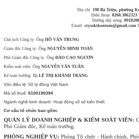
Địa chỉ:
198 Bà Triệu, phường K
Điện thoại:
0260.3862323
Đường dây nóng:
0918208
Email:
ctyxsktkontum@gmail.com
W
Chủ tịch Công ty: Ông
HỒ VĂN TRUNG
Giám đốc Công ty: Ông
NGUYỄN MINH TOÀN
Phó Giám đốc Công ty: Ông
ĐÀO CAO NGƯƠN
Kiểm soát viên: Ông
NGUYỄN VĂN TUẤN
Kế toán trưởng: Bà
LÊ THỊ KHÁNH TRANG
Vốn điều lệ: 50 tỷ đồng Việt Nam
Mã số thuế:
6100190394
Ngành nghề kinh doanh: Hoạt động xổ số kiến thiết.
Cơ cấu tổ chức bao gồm:
QUẢN LÝ DOANH NGHIỆP & KIỂM SOÁT VIÊN:
C
Phó Giám đốc, Kế toán trưởng.
PHÒNG NGHIỆP VỤ:
Phòng Tổ chức - Hành chính, Phòn