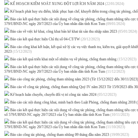
KẾ HOẠCH KIỂM SOÁT XUNG ĐỘT LỢI ÍCH NĂM 2024
(22/01/2024)
Kế hoạch phát huy ưu điểm, khắc phục hạn chế, khuyết điểm trong công tác phòng, c
Báo cáo kết quả thực hiện các nội dung về công tác phòng, chống tham nhũng tiêu c
579/UBND-NC ngày 20/7/2023 của Ủy ban nhân dân tỉnh Kon Tum
(09/01/2024)
Báo cáo về việc kê khai, công khai bản kê khai tài sản thu nhập năm 2023
(05/01/2024)
Báo cáo kết quả thực hiện Chỉ thị số 04-CT/TW
(20/12/2023)
Báo cáo công khai kết luận, kết quả xử lý các vụ việc thanh tra, kiểm tra, giải quyết 
2023
(15/12/2023)
Báo cáo kết quả triển khai một số nhiệm vụ về phòng, chống tham nhũng
(15/12/2023)
Báo cáo kết quả thực hiện các nội dung về công tác phòng, chống tham nhũng tiêu c
579/UBND-NC ngày 20/7/2023 của Ủy ban nhân dân tỉnh Kon Tum
(11/12/2023)
Báo cáo công tác phòng, chống tham nhũng năm 2023 (Từ 15/12/2022 đến 30/11/2023
Báo cáo về công tác phòng, chống tham nhũng Quý IV năm 2023 Từ 15/9/2023 đến 3
Kế hoạch luân chuyển, chuyển đổi vị trí công tác năm 2024
(05/12/2023)
Báo cáo các nội dung công khai, minh bạch theo Luật Phòng, chống tham nhũng 2018 
Báo cáo kết quả thực hiện các nội dung về công tác phòng, chống tham nhũng tiêu c
số 579/UBND-NC ngày 20/7/2023 của Ủy ban nhân dân tỉnh Kon Tum
(10/11/2023)
Báo cáo kết quả thực hiện các nội dung về công tác phòng, chống tham những tiêu cự
579/UBND-NC ngày 20/7/2023 của Ủy ban nhân dân tỉnh Kon Tum
(11/10/2023)
Báo cáo công tác phòng, chống tham nhũng 09 tháng đầu năm 2023
(19/09/2023)