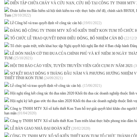
DIỄN TẬP CHỮA CHÁY VÀ CỨU NẠN, CỨU HỘ TẠI CÔNG TY TNHH MTV 
Đoàn kiểm tra Bảo hiểm xã hội tỉnh kiểm tra việc thực hiện chế độ, chính sách B
Tum
(28/10/2022)
Lễ Công bố và trao quyết định về công tác cán bộ
(19/01/2022)
ĐẢNG BỘ CÔNG TY TNHH MTV XỔ SỐ KIẾN THIẾT KON TUM TỔ CHỨC 
TỔ CHỨC LỄ TRAO QUYẾT ĐỊNH ĐIỀU ĐỘNG, BỔ NHIỆM CÁN BỘ
(22/12/2
Tổ chức quán triệt, triển khai học tập Nghị quyết hội nghị lần thứ 4 Ban chấp hành Đả
LỄ ĐÓN NHẬN CỜ THI ĐUA CỦA CHÍNH PHỦ VÀ KỶ NIÊM 30 NGÀY THÀ
TUM
(25/10/2021)
HỘI THI BÁO CÁO VIÊN, TUYÊN TRUYỀN VIÊN GIỎI CỤM IV NĂM 2021
(3
SƠ KẾT HOẠT ĐỘNG 9 THÁNG ĐẦU NĂM VÀ PHƯƠNG HƯỚNG NHIỆM VỤ 
THIẾT TỈNH KON TUM
(24/09/2021)
Lễ công bố và trao quyết định về công tác cán bộ.
(15/06/2021)
Hội nghị tổng kết công tác thi đua năm 2020 Khối thi đua các doanh nghiệp thuộc lĩnh
Hội nghị ký kết giao ước thi đua năm 2020 Khối thi đua các doanh nghiệp thuộc lĩnh v
Công ty TNHH MTV Xổ số kiến thiết Kon Tum hỗ trợ giải quyết khó khăn cho người bá
hạn mặn
(01/04/2020)
Công ty TNHH MTV Xổ số kiến thiết Kon Tum triển khai thực hiện phong trào đảm bảo
LỄ BÀN GIAO NHÀ ĐẠI ĐOÀN KẾT
(20/02/2020)
CÔNG TY TNHH MTV XỔ SỐ KIẾN THIẾT KON TUM TỔ CHỨC THÀNH CÔ