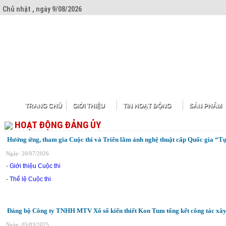
Chủ nhật , ngày 9/08/2026
TRANG CHỦ
GIỚI THIỆU
TIN HOẠT ĐỘNG
SẢN PHẨM
HOẠT ĐỘNG ĐẢNG ỦY
Hưởng ứng, tham gia Cuộc thi và Triển lãm ảnh nghệ thuật cấp Quốc gia “T
Ngày: 20/07/2026
-
Giới thiệu Cuộc thi
-
Thể lệ Cuộc thi
Đảng bộ Công ty TNHH MTV Xổ số kiến thiết Kon Tum tổng kết công tác xây
Ngày: 05/03/2025