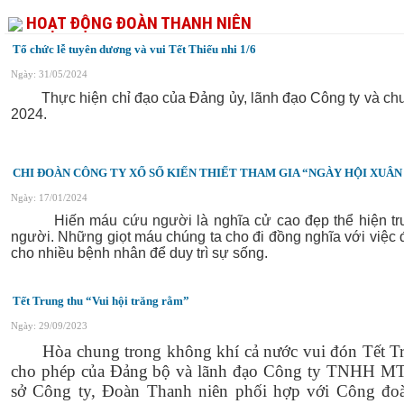
HOẠT ĐỘNG ĐOÀN THANH NIÊN
Tổ chức lễ tuyên dương và vui Tết Thiếu nhi 1/6
Ngày: 31/05/2024
Thực hiện chỉ đạo của Đảng ủy, lãnh đạo Công ty
và ch
2024.
CHI ĐOÀN CÔNG TY XỔ SỐ KIẾN THIẾT THAM GIA “NGÀY HỘI XUÂ
Ngày: 17/01/2024
Hiến máu cứu người là nghĩa cử cao đẹp thể hiện truyề
người. Những giọt máu chúng ta cho đi đồng nghĩa với việc 
cho nhiều bệnh nhân để duy trì sự sống.
Tết Trung thu “Vui hội trăng rằm”
Ngày: 29/09/2023
Hòa chung trong không khí cả nước vui đón Tết Tr
cho phép của Đảng bộ và lãnh đạo Công ty TNHH MTV X
sở Công ty, Đoàn Thanh niên phối hợp với Công đoàn