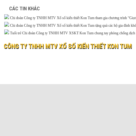
CÁC TIN KHÁC
Chi đoàn Công ty TNHH MTV Xổ số kiến thiết Kon Tum tham gia chương trình “Giọt
Chi đoàn Công ty TNHH MTV Xổ số kiến thiết Kon Tum tặng quà các hộ gia đình khó
Tuổi trẻ Chi đoàn Công ty TNHH MTV XSKT Kon Tum chung tay phòng chống dịch
CÔNG TY TNHH MTV XỔ SỐ KIẾN THIẾT KON TUM
© 2019 XO SO KIEN THIET KON TUM
Website:
xosokontum.vn
- Email:
ctyxsktkontum@gmail.c
Địa chỉ: 198 Bà Triệu, phường Kon Tum, tỉnh Quảng Ngãi
Điện thoại: 0260 3862323 Fax: 0260 3866037