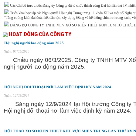
Các Chi bộ trực thuộc Đảng ủy Công ty đã tổ chức thành công Đại hội lần thứ IV, nhi
Triển khai học tập các Nghị quyết Hội nghị Trung ương 11 khóa XII và một số Nghị qu
“Tăng cường khối đại đoàn kết dân tộc, xây dựng Đảng và hệ thống chính trị trong sạch,
ĐẢNG BỘ CÔNG TY TNHH MTV XỔ SỐ KIẾN THIẾT KON TUM TỔ CHỨC 
HOẠT ĐỘNG CỦA CÔNG TY
Hội nghị người lao động năm 2025
Ngày: 07/03/2025
Chiều ngày 06/3/2025, Công ty TNHH MTV Xổ s
nghị người lao động năm 2025.
HỘI NGHỊ ĐỐI THOẠI NƠI LÀM VIỆC ĐỊNH KỲ NĂM 2024
Ngày: 12/09/2024
Sáng ngày 12/9/2024 tại Hội trường Công ty T
Hội nghị đối thoại nơi làm việc định kỳ năm 2024.
HỘI THAO XỔ SỐ KIẾN THIẾT KHU VỰC MIỀN TRUNG LẦN THỨ XV N