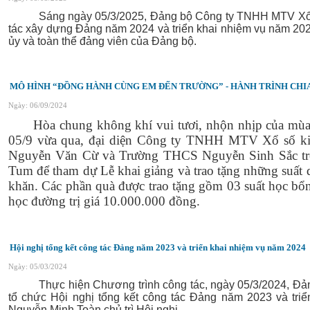
Sáng ngày 05/3/2025, Đảng bộ Công ty TNHH MTV Xổ số k
tác xây dựng Đảng năm 2024 và triển khai nhiệm vụ năm 202
ủy và toàn thể đảng viên của Đảng bộ.
MÔ HÌNH “ĐỒNG HÀNH CÙNG EM ĐẾN TRƯỜNG” - HÀNH TRÌNH CHI
Ngày: 06/09/2024
Hòa chung không khí vui tươi, nhộn nhịp của mùa
05/9 vừa qua, đại diện Công ty TNHH MTV Xổ số kiế
Nguyễn Văn Cừ và Trường THCS Nguyễn Sinh Sắc trê
Tum để tham dự Lễ khai giảng và trao tặng những suất 
khăn. Các phần quà được trao tặng gồm 03 suất học bổn
học đường trị giá 10.000.000 đồng.
Hội nghị tổng kết công tác Đảng năm 2023 và triển khai nhiệm vụ năm 2024
Ngày: 05/03/2024
Thực hiện Chương trình công tác, ngày 05/3/2024, Đảng
tổ chức Hội nghị tổng kết công tác Đảng năm 2023 và tri
Nguyễn Minh Toàn chủ trì Hội nghị.