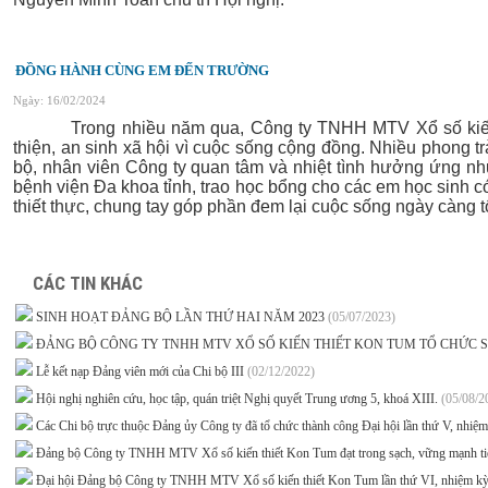
ĐỒNG HÀNH CÙNG EM ĐẾN TRƯỜNG
Ngày: 16/02/2024
Trong nhiều năm qua, Công ty TNHH MTV Xổ số kiến thi
thiện, an sinh xã hội vì cuộc sống cộng đồng. Nhiều phong 
bộ, nhân viên Công ty
quan tâm và
nhiệt tình hưởng ứng n
bệnh viện Đa khoa tỉnh
, trao học bổng cho các em học sinh 
thiết thực, chung tay góp phần
đem lại
cuộc sống ngày càng t
CÁC TIN KHÁC
SINH HOẠT ĐẢNG BỘ LẦN THỨ HAI NĂM 2023
(05/07/2023)
ĐẢNG BỘ CÔNG TY TNHH MTV XỔ SỐ KIẾN THIẾT KON TUM TỔ CHỨC 
Lễ kết nạp Đảng viên mới của Chi bộ III
(02/12/2022)
Hội nghị nghiên cứu, học tập, quán triệt Nghị quyết Trung ương 5, khoá XIII.
(05/08/2
Các Chi bộ trực thuộc Đảng ủy Công ty đã tổ chức thành công Đại hội lần thứ V, nhiệ
Đảng bộ Công ty TNHH MTV Xổ số kiến thiết Kon Tum đạt trong sạch, vững mạnh tiê
Đại hội Đảng bộ Công ty TNHH MTV Xổ số kiến thiết Kon Tum lần thứ VI, nhiệm kỳ 