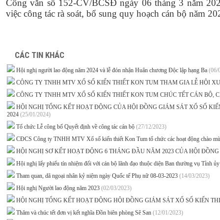
Công văn số 152-CV/BCSĐ ngày 06 tháng 3 năm 2024
việc công tác rà soát, bổ sung quy hoạch cán bộ năm 20
CÁC TIN KHÁC
Hội nghị người lao động năm 2024 và lễ đón nhận Huân chương Độc lập hạng Ba
(06/
CÔNG TY TNHH MTV XỔ SỐ KIẾN THIẾT KON TUM THAM GIA LỄ HỘI 
CÔNG TY TNHH MTV XỔ SỐ KIẾN THIẾT KON TUM CHÚC TẾT CÁN BỘ, CH
HỘI NGHỊ TỔNG KẾT HOẠT ĐỘNG CỦA HỘI ĐỒNG GIÁM SÁT XỔ SỐ KI
2024
(25/01/2024)
Tổ chức Lễ công bố Quyết định về công tác cán bộ
(27/12/2023)
CĐCS Công ty TNHH MTV Xổ số kiến thiết Kon Tum tổ chức các hoạt động chào m
HỘI NGHỊ SƠ KẾT HOẠT ĐỘNG 6 THÁNG ĐẦU NĂM 2023 CỦA HỘI ĐỒNG 
Hội nghị lấy phiếu tín nhiệm đối với cán bộ lãnh đạo thuộc diện Ban thường vụ Tỉnh ủ
Tham quan, dã ngoại nhân kỷ niệm ngày Quốc tế Phụ nữ 08-03-2023
(14/03/2023)
Hội nghị Người lao động năm 2023
(02/03/2023)
HỘI NGHỊ TỔNG KẾT HOẠT ĐỘNG HỘI ĐỒNG GIÁM SÁT XỔ SỐ KIẾN T
Thăm và chúc tết đơn vị kết nghĩa Đồn biên phòng Sê San
(12/01/2023)