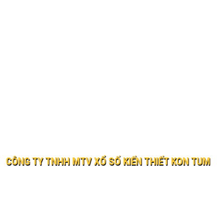
CÔNG TY TNHH MTV XỔ SỐ KIẾN THIẾT KON TUM
© 2019 XO SO KIEN THIET KON TUM
Website:
xosokontum.vn
- Email:
ctyxsktkontum@gmail.c
Địa chỉ: 198 Bà Triệu, phường Kon Tum, tỉnh Quảng Ngãi
Điện thoại: 0260 3862323 Fax: 0260 3866037