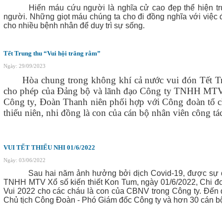
Hiến máu cứu người là nghĩa cử cao đẹp thể hiện truyề
người. Những giọt máu chúng ta cho đi đồng nghĩa với việc 
cho nhiều bệnh nhân để duy trì sự sống.
Tết Trung thu “Vui hội trăng rằm”
Ngày: 29/09/2023
Hòa chung trong không khí cả nước vui đón Tết Tr
cho phép của Đảng bộ và lãnh đạo Công ty TNHH MTV Xổ
Công ty, Đoàn Thanh niên phối hợp với Công đoàn tổ ch
thiếu niên, nhi đồng là con của cán bộ nhân viên công tác
VUI TẾT THIẾU NHI 01/6/2022
Ngày: 03/06/2022
Sau hai năm ảnh hưởng bởi dịch Covid-19, được sự qua
TNHH MTV Xổ số kiến thiết Kon Tum, ngày 01/6/2022, Chi đo
Vui 2022 cho các cháu là con của CBNV trong Công ty. Đến
Chủ tịch Công Đoàn
- Phó Giám đốc Công ty và hơn 30 cán bộ