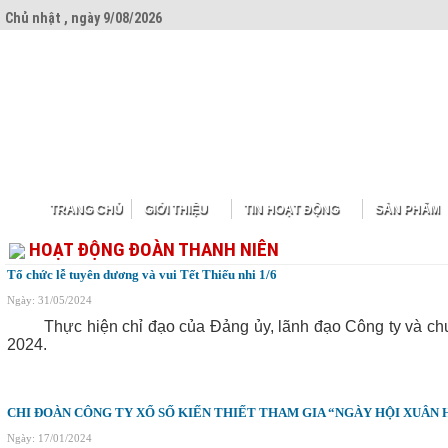
Chủ nhật , ngày 9/08/2026
TRANG CHỦ
GIỚI THIỆU
TIN HOẠT ĐỘNG
SẢN PHẨM
HOẠT ĐỘNG ĐOÀN THANH NIÊN
Tổ chức lễ tuyên dương và vui Tết Thiếu nhi 1/6
Ngày: 31/05/2024
Thực hiện chỉ đạo của Đảng ủy, lãnh đạo Công ty
và ch
2024.
CHI ĐOÀN CÔNG TY XỔ SỐ KIẾN THIẾT THAM GIA “NGÀY HỘI XUÂN
Ngày: 17/01/2024