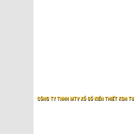
CÔNG TY TNHH MTV XỔ SỐ KIẾN THIẾT KON T
© 2019 XO SO KIEN THIET KON TUM
Website:
xosokontum.vn
- Email:
ctyxsktkontum@gma
Địa chỉ: 198 Bà Triệu, phường Kon Tum, tỉnh Quảng Ngãi
Điện thoại: 0260 3862323 Fax: 0260 3866037