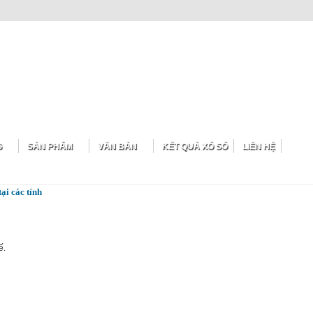
G
SẢN PHẨM
VĂN BẢN
KẾT QUẢ XỔ SỐ
LIÊN HỆ
i các tỉnh
ế.