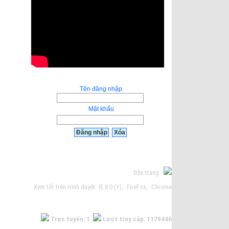
Tên đăng nhập
Mật khẩu
Đầu trang
Xem tốt trên trình duyệt
IE 8.0 (+)
,
FireFox
,
Chrome
Trực tuyến: 1
Lượt truy cập: 1179446