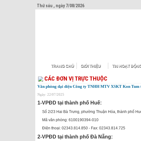
Thứ sáu , ngày 7/08/2026
TRANG CHỦ
GIỚI THIỆU
TIN HOẠT ĐỘN
CÁC ĐƠN VỊ TRỰC THUỘC
Văn phòng dại diện Công ty TNHH MTV XSKT Kon Tum tạ
Ngày: 22/07/2025
1-VPĐD tại thành phố Huế:
Số 2/23 Hai Bà Trưng, phường Thuận Hóa, thành phố Hu
Mã văn phòng: 6100190394-010
Điện thoại: 02343.814.850 - Fax: 02343.814.725
2-VPĐD tại thành phố Đà Nẵng: