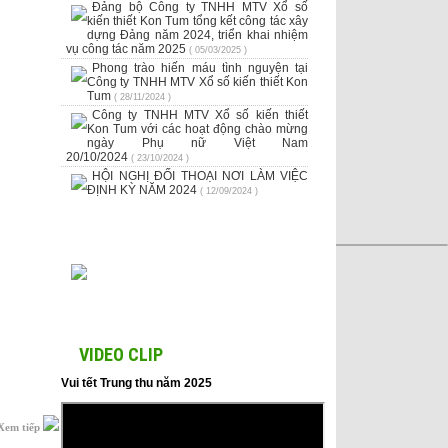
Đảng bộ Công ty TNHH MTV Xổ số
kiến thiết Kon Tum tổng kết công tác xây
dựng Đảng năm 2024, triển khai nhiệm
vụ công tác năm 2025
( 05/03/2025 )
Phong trào hiến máu tình nguyện tại
Công ty TNHH MTV Xổ số kiến thiết Kon
Tum
( 28/11/2024 )
Công ty TNHH MTV Xổ số kiến thiết
Kon Tum với các hoạt động chào mừng
ngày Phụ nữ Việt Nam
20/10/2024
( 23/10/2024 )
HỘI NGHỊ ĐỐI THOẠI NƠI LÀM VIỆC
ĐỊNH KỲ NĂM 2024
( 12/09/2024 )
VIDEO CLIP
Vui tết Trung thu năm 2025
Xem tiếp