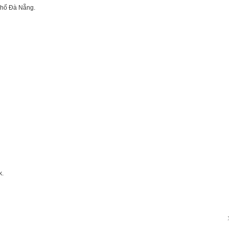
hố Đà Nẵng.
k.